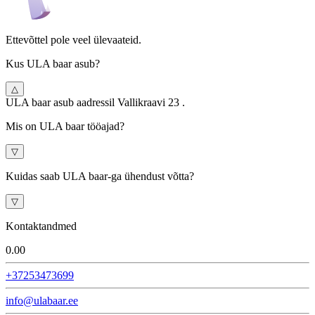
Ettevõttel pole veel ülevaateid.
Kus ULA baar asub?
△
ULA baar asub aadressil Vallikraavi 23 .
Mis on ULA baar tööajad?
▽
Kuidas saab ULA baar-ga ühendust võtta?
▽
Kontaktandmed
0.0
0
+37253473699
info@ulabaar.ee