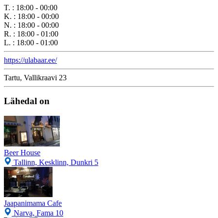
T.
:
18:00 - 00:00
K.
:
18:00 - 00:00
N.
:
18:00 - 00:00
R.
:
18:00 - 01:00
L.
:
18:00 - 01:00
https://ulabaar.ee/
Tartu, Vallikraavi 23
Lähedal on
Beer House
Tallinn, Kesklinn, Dunkri 5
Jaapanimama Cafe
Narva, Fama 10