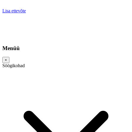
Lisa ettevõte
Menüü
×
Söögikohad