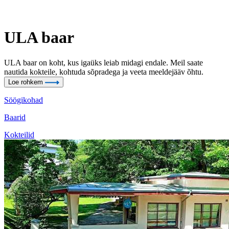
ULA baar
ULA baar on koht, kus igaüks leiab midagi endale. Meil saate
nautida kokteile, kohtuda sõpradega ja veeta meeldejääv õhtu.
Loe rohkem
Söögikohad
Baarid
Kokteilid