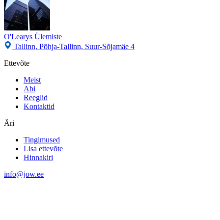
O'Learys Ülemiste
Tallinn, Põhja-Tallinn, Suur-Sõjamäe 4
Ettevõte
Meist
Abi
Reeglid
Kontaktid
Äri
Tingimused
Lisa ettevõte
Hinnakiri
info@jow.ee