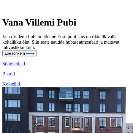
Vana Villemi Pubi
Vana Villemi Pubi on tõeline Eesti pubi, kus on rikkalik valik
kohalikku õlut. Siin saate nautida hubast atmosfääri ja maitsvat
rahvuslikku toitu.
Loe rohkem
Söögikohad
Baarid
Kokteilid