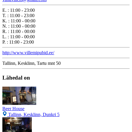
E.
:
11:00 - 23:00
T.
:
11:00 - 23:00
K.
:
11:00 - 00:00
N.
:
11:00 - 00:00
R.
:
11:00 - 00:00
L.
:
11:00 - 00:00
P.
:
11:00 - 23:00
http://www.villemipubid.ee/
Tallinn, Kesklinn, Tartu mnt 50
Lähedal on
Beer House
Tallinn, Kesklinn, Dunkri 5