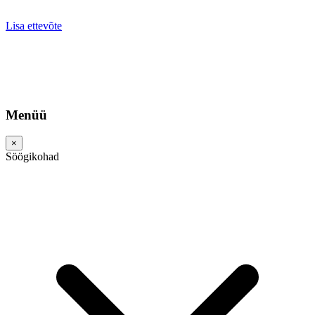
Lisa ettevõte
Menüü
×
Söögikohad