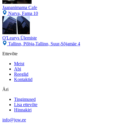
Jaapanimama Cafe
Narva, Fama 10
O'Learys Ülemiste
Tallinn, Põhja-Tallinn, Suur-Sõjamäe 4
Ettevõte
Meist
Abi
Reeglid
Kontaktid
Äri
Tingimused
Lisa ettevõte
Hinnakiri
info@jow.ee