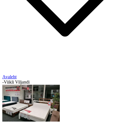
Avaleht
-
Viikli Viljandi