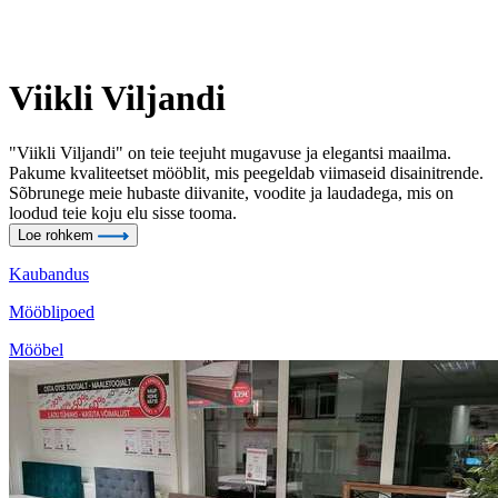
Viikli Viljandi
"Viikli Viljandi" on teie teejuht mugavuse ja elegantsi maailma.
Pakume kvaliteetset mööblit, mis peegeldab viimaseid disainitrende.
Sõbrunege meie hubaste diivanite, voodite ja laudadega, mis on
loodud teie koju elu sisse tooma.
Loe rohkem
Kaubandus
Mööblipoed
Mööbel