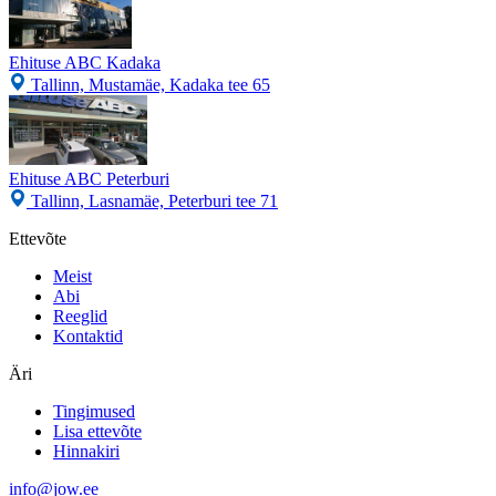
Ehituse ABC Kadaka
Tallinn, Mustamäe, Kadaka tee 65
Ehituse ABC Peterburi
Tallinn, Lasnamäe, Peterburi tee 71
Ettevõte
Meist
Abi
Reeglid
Kontaktid
Äri
Tingimused
Lisa ettevõte
Hinnakiri
info@jow.ee