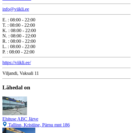
info@viikli.ee
E.
:
08:00 - 22:00
T.
:
08:00 - 22:00
K.
:
08:00 - 22:00
N.
:
08:00 - 22:00
R.
:
08:00 - 22:00
L.
:
08:00 - 22:00
P.
:
08:00 - 22:00
https://viikli.ee/
Viljandi, Vaksali 11
Lähedal on
Ehituse ABC Järve
Tallinn, Kristiine, Pärnu mnt 186