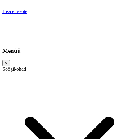
Lisa ettevõte
Menüü
×
Söögikohad