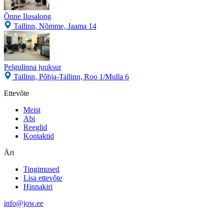
Õnne Ilusalong
Tallinn, Nõmme, Jaama 14
Pelgulinna juuksur
Tallinn, Põhja-Tallinn, Roo 1/Mulla 6
Ettevõte
Meist
Abi
Reeglid
Kontaktid
Äri
Tingimused
Lisa ettevõte
Hinnakiri
info@jow.ee