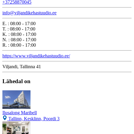
+37258870045
info@viljandikehastuudio.ee
E.
:
08:00 - 17:00
T.
:
08:00 - 17:00
K.
:
08:00 - 17:00
N.
:
08:00 - 17:00
R.
:
08:00 - 17:00
https://www.viljandikehastuudio.ee/
Viljandi, Tallinna 41
Lähedal on
Ilusalong Maribell
Tallinn, Kesklinn, Poordi 3