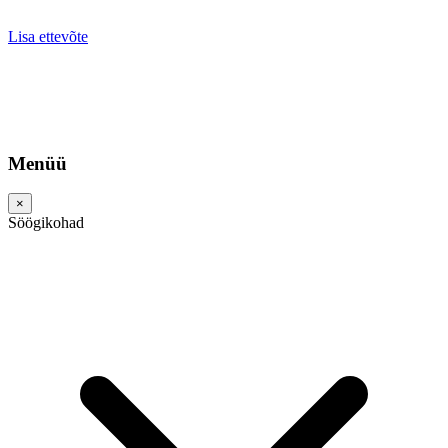
Lisa ettevõte
Menüü
×
Söögikohad