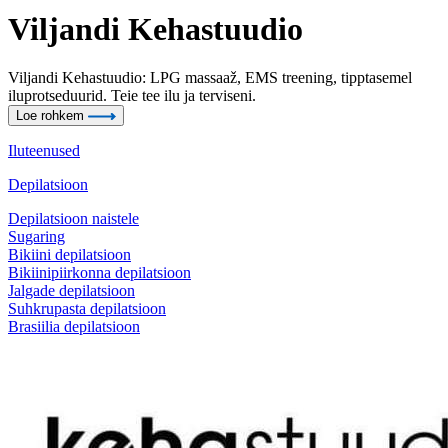
Viljandi Kehastuudio
Viljandi Kehastuudio: LPG massaaž, EMS treening, tipptasemel
iluprotseduurid. Teie tee ilu ja terviseni.
Loe rohkem
Iluteenused
Depilatsioon
Depilatsioon naistele
Sugaring
Bikiini depilatsioon
Bikiinipiirkonna depilatsioon
Jalgade depilatsioon
Suhkrupasta depilatsioon
Brasiilia depilatsioon