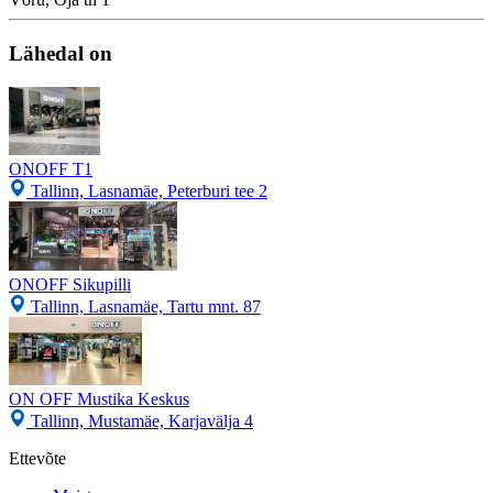
Lähedal on
ONOFF T1
Tallinn, Lasnamäe, Peterburi tee 2
ONOFF Sikupilli
Tallinn, Lasnamäe, Tartu mnt. 87
ON OFF Mustika Keskus
Tallinn, Mustamäe, Karjavälja 4
Ettevõte