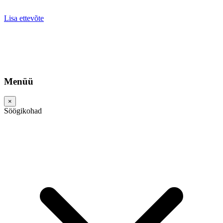
Lisa ettevõte
Menüü
×
Söögikohad