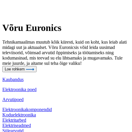
Võru Euronics
Tehnikamaailmas muutub kõik kiiresti, kuid on koht, kus leiab alati
midagi uut ja aktuaalset. Võru Euronicsis võid leida uusimad
televiisorid, võimsad arvutid õppimiseks ja töötamiseks ning
kodumasinad, mis teevad su elu lihtsamaks ja mugavamaks. Tule
meie juurde, ja aitame sul teha õige valiku!
Loe rohkem
Kaubandus
Elektroonika poed
Arvutipoed
Elektroonikakomponendid
Koduelektroonika
Elektritarbed
Elektriseadmed
Sülearvutid