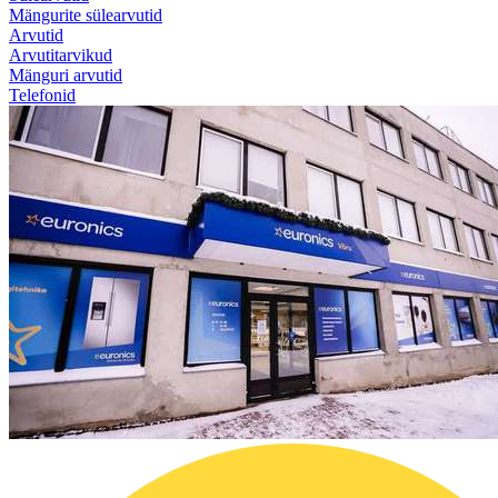
Mängurite sülearvutid
Arvutid
Arvutitarvikud
Mänguri arvutid
Telefonid