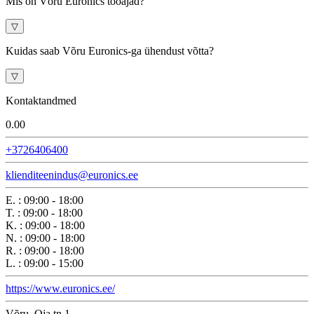
Mis on Võru Euronics tööajad?
▽
Kuidas saab Võru Euronics-ga ühendust võtta?
▽
Kontaktandmed
0.0
0
+3726406400
klienditeenindus@euronics.ee
E.
:
09:00 - 18:00
T.
:
09:00 - 18:00
K.
:
09:00 - 18:00
N.
:
09:00 - 18:00
R.
:
09:00 - 18:00
L.
:
09:00 - 15:00
https://www.euronics.ee/
Võru, Oja tn 1