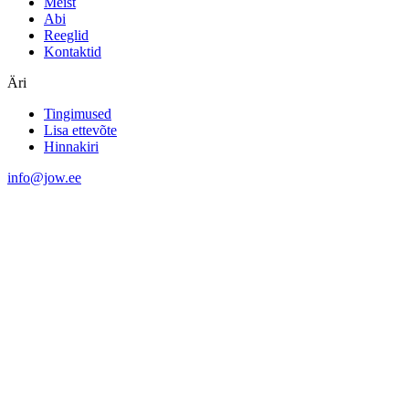
Meist
Abi
Reeglid
Kontaktid
Äri
Tingimused
Lisa ettevõte
Hinnakiri
info@jow.ee