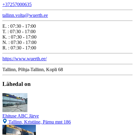
+37257000635
tallinn.volta@wuerth.ee
E.
:
07:30 - 17:00
T.
:
07:30 - 17:00
K.
:
07:30 - 17:00
N.
:
07:30 - 17:00
R.
:
07:30 - 17:00
https://www.wuerth.ee/
Tallinn, Põhja-Tallinn, Kopli 68
Lähedal on
Ehituse ABC Järve
Tallinn, Kristiine, Pärnu mnt 186