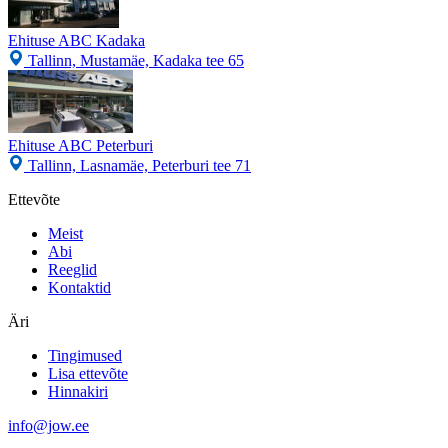
Ehituse ABC Kadaka
Tallinn, Mustamäe, Kadaka tee 65
Ehituse ABC Peterburi
Tallinn, Lasnamäe, Peterburi tee 71
Ettevõte
Meist
Abi
Reeglid
Kontaktid
Äri
Tingimused
Lisa ettevõte
Hinnakiri
info@jow.ee