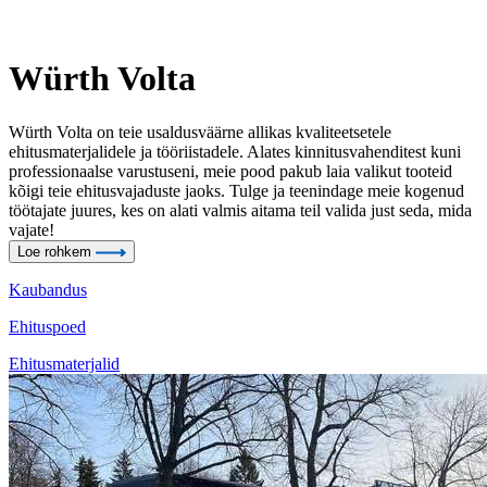
Würth Volta
Würth Volta on teie usaldusväärne allikas kvaliteetsetele
ehitusmaterjalidele ja tööriistadele. Alates kinnitusvahenditest kuni
professionaalse varustuseni, meie pood pakub laia valikut tooteid
kõigi teie ehitusvajaduste jaoks. Tulge ja teenindage meie kogenud
töötajate juures, kes on alati valmis aitama teil valida just seda, mida
vajate!
Loe rohkem
Kaubandus
Ehituspoed
Ehitusmaterjalid