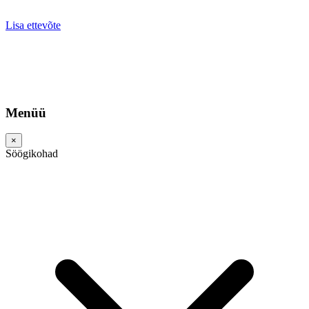
Lisa ettevõte
Menüü
×
Söögikohad