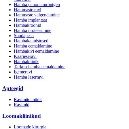
Hamba panoraamröntgen
Hammaste ravi
Hammaste valgendamine
Hamba implantaat
Hambakroonid
Hamba proteesimine
Soodapesu
Hambakaunistused
Hamba eemaldamine
Hambakivi eemaldamine
Kaarieseravi
Hambakliinik
Tarkusehamba eemaldamine
Igemeravi
Hamba laserravi
Apteegid
Ravimite müük
Ravimid
Loomakliinikud
Loomade kirurgia