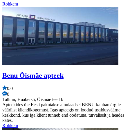
Rohkem
Benu Õismäe apteek
0.0
0
Tallinn, Haabersti, Õismäe tee 1b
Apteekides üle Eesti pakutakse ainulaadset BENU kaubamärgile
väärilist kliendikogemust. Igas apteegis on loodud usaldusväärne
keskkond, kus iga klient tunneb end oodatuna, turvaliselt ja heades
kätes.
Rohkem