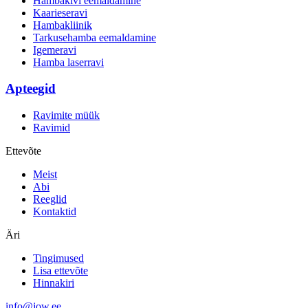
Hambakivi eemaldamine
Kaarieseravi
Hambakliinik
Tarkusehamba eemaldamine
Igemeravi
Hamba laserravi
Apteegid
Ravimite müük
Ravimid
Ettevõte
Meist
Abi
Reeglid
Kontaktid
Äri
Tingimused
Lisa ettevõte
Hinnakiri
info@jow.ee