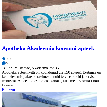
Apotheka Akadeemia konsumi apteek
0.0
0
Tallinn, Mustamäe, Akadeemia tee 35
Apotheka apteegiketti on koondunud üle 150 apteegi Eestimaa eri
kohtades, mis pakuvad ravimeid, muid tervisetooteid ja tervise
teenuseid. Apteek on esimeseks kohaks, kust me tervisealast nõu
küsime
Rohkem