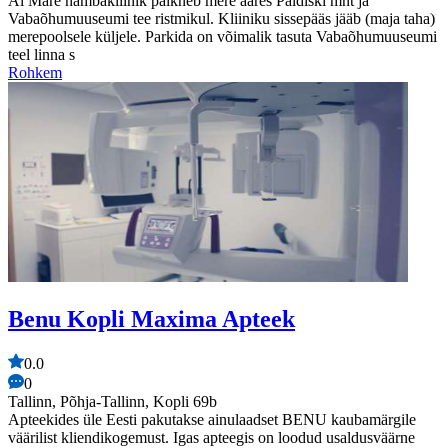
Al Mare hambakliinik paikneb mere ääres Paldiski mnt ja
Vabaõhumuuseumi tee ristmikul. Kliiniku sissepääs jääb (maja taha)
merepoolsele küljele. Parkida on võimalik tasuta Vabaõhumuuseumi
teel linna s
Rohkem
Benu Kopli Maxima Apteek
0.0
0
Tallinn, Põhja-Tallinn, Kopli 69b
Apteekides üle Eesti pakutakse ainulaadset BENU kaubamärgile
väärilist kliendikogemust. Igas apteegis on loodud usaldusväärne