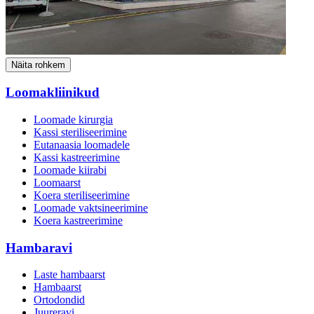
Näita rohkem
Loomakliinikud
Loomade kirurgia
Kassi steriliseerimine
Eutanaasia loomadele
Kassi kastreerimine
Loomade kiirabi
Loomaarst
Koera steriliseerimine
Loomade vaktsineerimine
Koera kastreerimine
Hambaravi
Laste hambaarst
Hambaarst
Ortodondid
Juureravi