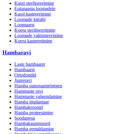
Kassi steriliseerimine
Eutanaasia loomadele
Kassi kastreerimine
Loomade kiirabi
Loomaarst
Koera steriliseerimine
Loomade vaktsineerimine
Koera kastreerimine
Hambaravi
Laste hambaarst
Hambaarst
Ortodondid
Juureravi
Hamba panoraamröntgen
Hammaste ravi
Hammaste valgendamine
Hamba implantaat
Hambakroonid
Hamba proteesimine
Soodapesu
Hambakaunistused
Hamba eemaldamine