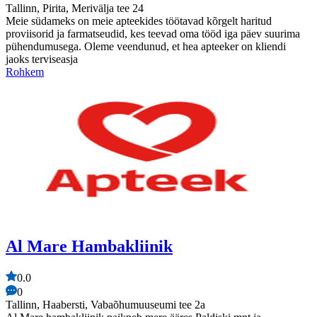
Tallinn, Pirita, Merivälja tee 24
Meie südameks on meie apteekides töötavad kõrgelt haritud
proviisorid ja farmatseudid, kes teevad oma tööd iga päev suurima
pühendumusega. Oleme veendunud, et hea apteeker on kliendi
jaoks terviseasja
Rohkem
Al Mare Hambakliinik
0.0
0
Tallinn, Haabersti, Vabaõhumuuseumi tee 2a