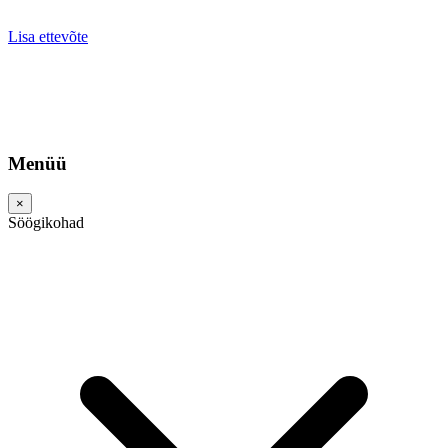
Lisa ettevõte
Menüü
×
Söögikohad