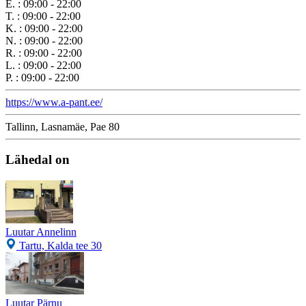
E.
:
09:00 - 22:00
T.
:
09:00 - 22:00
K.
:
09:00 - 22:00
N.
:
09:00 - 22:00
R.
:
09:00 - 22:00
L.
:
09:00 - 22:00
P.
:
09:00 - 22:00
https://www.a-pant.ee/
Tallinn, Lasnamäe, Pae 80
Lähedal on
Luutar Annelinn
Tartu, Kalda tee 30
Luutar Pärnu