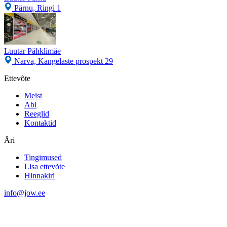
Pärnu, Ringi 1
Luutar Pähklimäe
Narva, Kangelaste prospekt 29
Ettevõte
Meist
Abi
Reeglid
Kontaktid
Äri
Tingimused
Lisa ettevõte
Hinnakiri
info@jow.ee