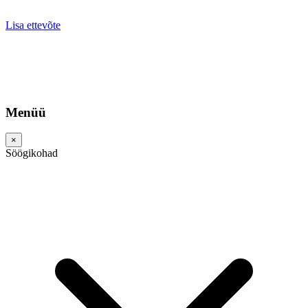
Lisa ettevõte
Menüü
×
Söögikohad