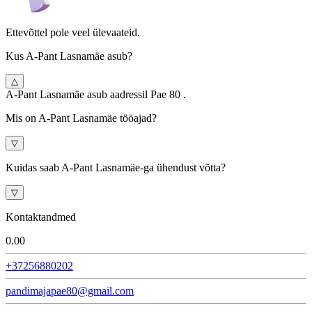
Ettevõttel pole veel ülevaateid.
Kus A-Pant Lasnamäe asub?
△
A-Pant Lasnamäe asub aadressil Pae 80 .
Mis on A-Pant Lasnamäe tööajad?
▽
Kuidas saab A-Pant Lasnamäe-ga ühendust võtta?
▽
Kontaktandmed
0.0
0
+37256880202
pandimajapae80@gmail.com