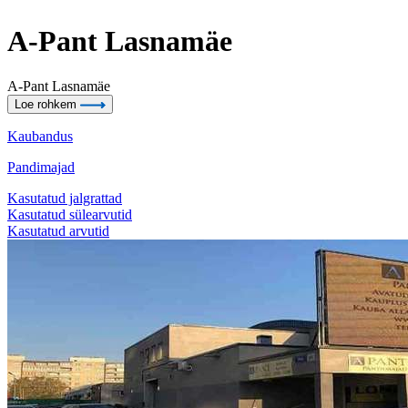
A-Pant Lasnamäe
A-Pant Lasnamäe
Loe rohkem
Kaubandus
Pandimajad
Kasutatud jalgrattad
Kasutatud sülearvutid
Kasutatud arvutid