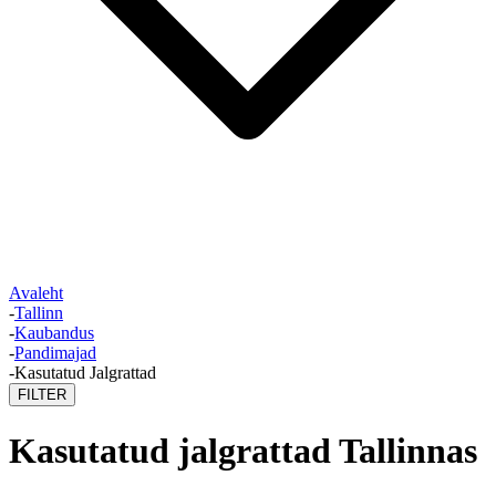
Avaleht
-
Tallinn
-
Kaubandus
-
Pandimajad
-
Kasutatud Jalgrattad
FILTER
Kasutatud jalgrattad Tallinnas