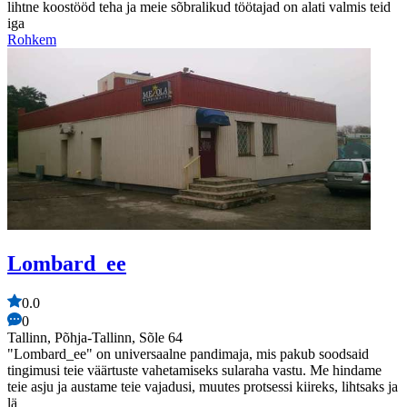
lihtne koostööd teha ja meie sõbralikud töötajad on alati valmis teid
iga
Rohkem
Lombard_ee
0.0
0
Tallinn, Põhja-Tallinn, Sõle 64
"Lombard_ee" on universaalne pandimaja, mis pakub soodsaid
tingimusi teie väärtuste vahetamiseks sularaha vastu. Me hindame
teie asju ja austame teie vajadusi, muutes protsessi kiireks, lihtsaks ja
lä