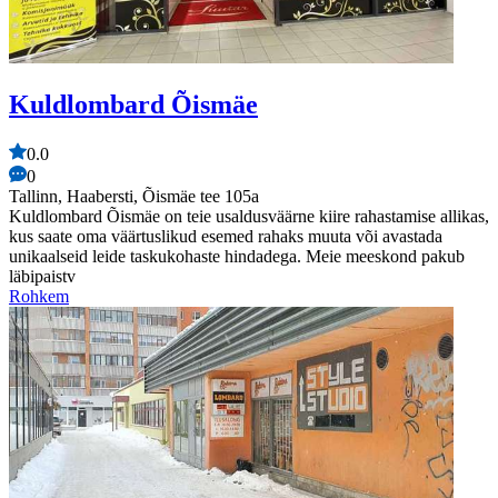
Kuldlombard Õismäe
0.0
0
Tallinn, Haabersti, Õismäe tee 105a
Kuldlombard Õismäe on teie usaldusväärne kiire rahastamise allikas,
kus saate oma väärtuslikud esemed rahaks muuta või avastada
unikaalseid leide taskukohaste hindadega. Meie meeskond pakub
läbipaistv
Rohkem