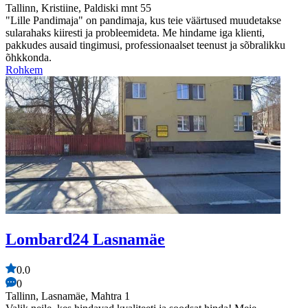
Tallinn, Kristiine, Paldiski mnt 55
"Lille Pandimaja" on pandimaja, kus teie väärtused muudetakse
sularahaks kiiresti ja probleemideta. Me hindame iga klienti,
pakkudes ausaid tingimusi, professionaalset teenust ja sõbralikku
õhkkonda.
Rohkem
Lombard24 Lasnamäe
0.0
0
Tallinn, Lasnamäe, Mahtra 1