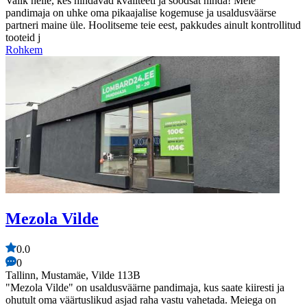
Valik neile, kes hindavad kvaliteeti ja soodsat hinda! Meie
pandimaja on uhke oma pikaajalise kogemuse ja usaldusväärse
partneri maine üle. Hoolitseme teie eest, pakkudes ainult kontrollitud
tooteid j
Rohkem
Mezola Vilde
0.0
0
Tallinn, Mustamäe, Vilde 113B
"Mezola Vilde" on usaldusväärne pandimaja, kus saate kiiresti ja
ohutult oma väärtuslikud asjad raha vastu vahetada. Meiega on