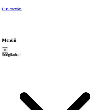
Lisa ettevõte
Menüü
×
Söögikohad