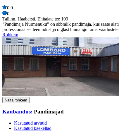
0.0
0
Tallinn, Haabersti, Ehitajate tee 109
"Pandimaja Nurmenuku" on sõbralik pandimaja, kus saate alati
professionaalset teenindust ja õiglast hinnangut oma väärtustele.
Rohkem
Näita rohkem
Kaubandus:
Pandimajad
Kasutatud arvutid
Kasutatud käekellad