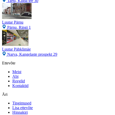
Tartu, Kalda tee 30
Luutar Pärnu
Pärnu, Ringi 1
Luutar Pähklimäe
Narva, Kangelaste prospekt 29
Ettevõte
Meist
Abi
Reeglid
Kontaktid
Äri
Tingimused
Lisa ettevõte
Hinnakiri