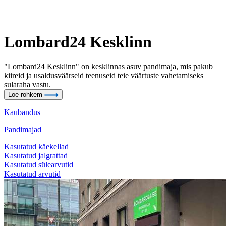
Lombard24 Kesklinn
"Lombard24 Kesklinn" on kesklinnas asuv pandimaja, mis pakub
kiireid ja usaldusväärseid teenuseid teie väärtuste vahetamiseks
sularaha vastu.
Loe rohkem
Kaubandus
Pandimajad
Kasutatud käekellad
Kasutatud jalgrattad
Kasutatud sülearvutid
Kasutatud arvutid