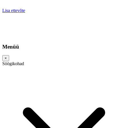
Lisa ettevõte
Menüü
×
Söögikohad