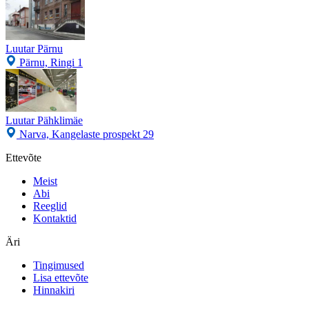
Luutar Pärnu
Pärnu, Ringi 1
Luutar Pähklimäe
Narva, Kangelaste prospekt 29
Ettevõte
Meist
Abi
Reeglid
Kontaktid
Äri
Tingimused
Lisa ettevõte
Hinnakiri