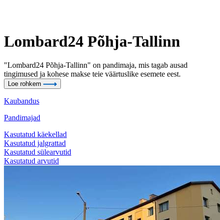
Lombard24 Põhja-Tallinn
"Lombard24 Põhja-Tallinn" on pandimaja, mis tagab ausad
tingimused ja kohese makse teie väärtuslike esemete eest.
Loe rohkem
Kaubandus
Pandimajad
Kasutatud käekellad
Kasutatud jalgrattad
Kasutatud sülearvutid
Kasutatud arvutid