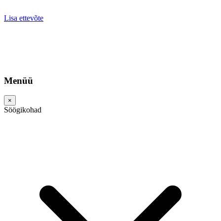
Lisa ettevõte
Menüü
×
Söögikohad