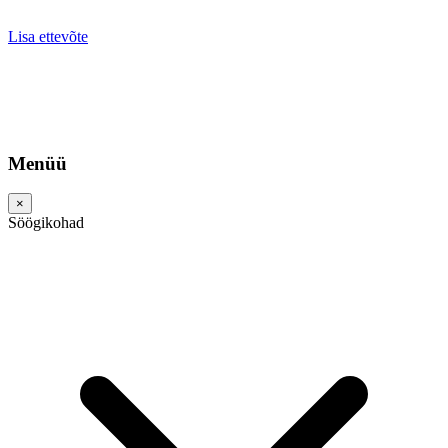
Lisa ettevõte
Menüü
×
Söögikohad