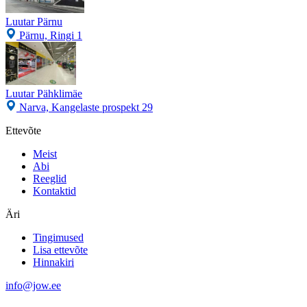
Luutar Pärnu
Pärnu, Ringi 1
Luutar Pähklimäe
Narva, Kangelaste prospekt 29
Ettevõte
Meist
Abi
Reeglid
Kontaktid
Äri
Tingimused
Lisa ettevõte
Hinnakiri
info@jow.ee