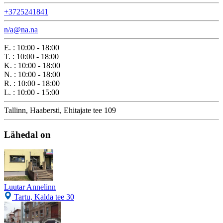
+3725241841
n/a@na.na
E.
:
10:00 - 18:00
T.
:
10:00 - 18:00
K.
:
10:00 - 18:00
N.
:
10:00 - 18:00
R.
:
10:00 - 18:00
L.
:
10:00 - 15:00
Tallinn, Haabersti, Ehitajate tee 109
Lähedal on
Luutar Annelinn
Tartu, Kalda tee 30