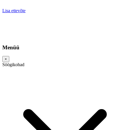
Lisa ettevõte
Menüü
×
Söögikohad