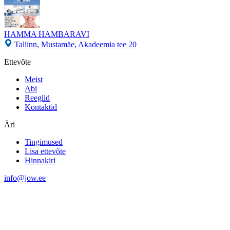
HAMMA HAMBARAVI
Tallinn, Mustamäe, Akadeemia tee 20
Ettevõte
Meist
Abi
Reeglid
Kontaktid
Äri
Tingimused
Lisa ettevõte
Hinnakiri
info@jow.ee