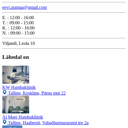
eevi.aramaa@gmail.com
E.
:
12:00 - 16:00
T.
:
09:00 - 15:00
K.
:
12:00 - 16:00
N.
:
09:00 - 15:00
Viljandi, Leola 10
Lähedal on
KW Hambakliinik
Tallinn, Kesklinn, Pärnu mnt 22
Al Mare Hambakliinik
Tallinn, Haabersti, Vabaõhumuuseumi tee 2a