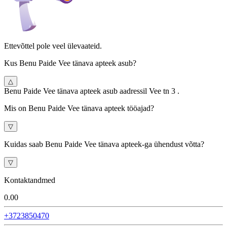
Ettevõttel pole veel ülevaateid.
Kus Benu Paide Vee tänava apteek asub?
△
Benu Paide Vee tänava apteek asub aadressil Vee tn 3 .
Mis on Benu Paide Vee tänava apteek tööajad?
▽
Kuidas saab Benu Paide Vee tänava apteek-ga ühendust võtta?
▽
Kontaktandmed
0.0
0
+3723850470