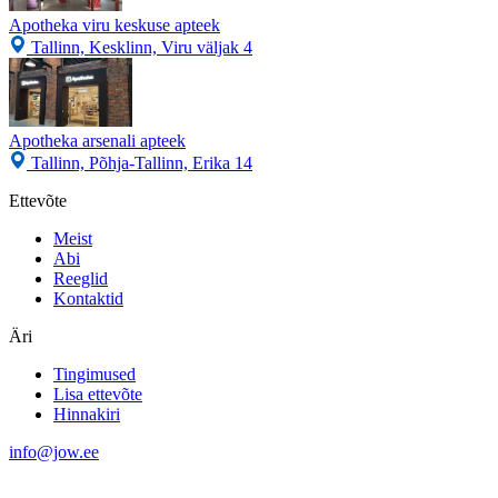
Apotheka viru keskuse apteek
Tallinn, Kesklinn, Viru väljak 4
Apotheka arsenali apteek
Tallinn, Põhja-Tallinn, Erika 14
Ettevõte
Meist
Abi
Reeglid
Kontaktid
Äri
Tingimused
Lisa ettevõte
Hinnakiri
info@jow.ee