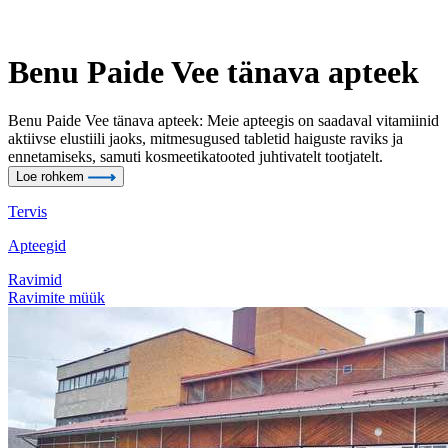
Benu Paide Vee tänava apteek
Benu Paide Vee tänava apteek: Meie apteegis on saadaval vitamiinid
aktiivse elustiili jaoks, mitmesugused tabletid haiguste raviks ja
ennetamiseks, samuti kosmeetikatooted juhtivatelt tootjatelt.
Loe rohkem
Tervis
Apteegid
Ravimid
Ravimite müük