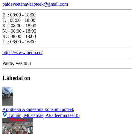
paideveetanavaapteek@gmail.com
E.
:
08:00 - 18:00
T.
:
08:00 - 18:00
K.
:
08:00 - 18:00
N.
:
08:00 - 18:00
R.
:
08:00 - 18:00
L.
:
08:00 - 16:00
https://www.benu.ee/
Paide, Vee tn 3
Lähedal on
Apotheka Akadeemia konsumi apteek
Tallinn, Mustamäe, Akadeemia tee 35