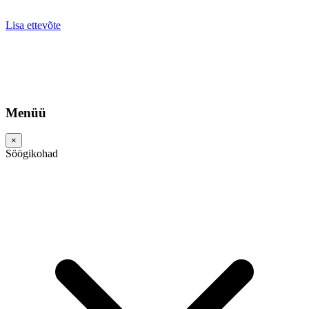
Lisa ettevõte
Menüü
×
Söögikohad