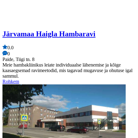
Järvamaa Haigla Hambaravi
0.0
0
Paide, Tiigi tn. 8
Meie hambakliinikus leiate individuaalse lähenemise ja kõige
kaasaegsemad ravimeetodid, mis tagavad mugavuse ja ohutuse igal
sammul.
Rohkem