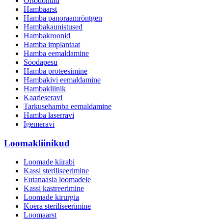
Ortodondid
Hambaarst
Hamba panoraamröntgen
Hambakaunistused
Hambakroonid
Hamba implantaat
Hamba eemaldamine
Soodapesu
Hamba proteesimine
Hambakivi eemaldamine
Hambakliinik
Kaarieseravi
Tarkusehamba eemaldamine
Hamba laserravi
Igemeravi
Loomakliinikud
Loomade kiirabi
Kassi steriliseerimine
Eutanaasia loomadele
Kassi kastreerimine
Loomade kirurgia
Koera steriliseerimine
Loomaarst