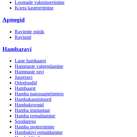
Loomade vaktsineerimine
Koera kastreerimine
Apteegid
Ravimite müük
Ravimid
Hambaravi
Laste hambaarst
Hammaste valgendamine
Hammaste ravi
Juureravi
Ortodondid
Hambaarst
Hamba panoraamröntgen
Hambakaunistused
Hambakroonid
Hamba implantaat
Hamba eemaldamine
Soodapesu
Hamba proteesimine
Hambakivi eemaldamine