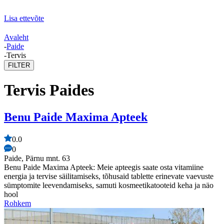
Lisa ettevõte
Avaleht
-
Paide
-
Tervis
FILTER
Tervis Paides
Benu Paide Maxima Apteek
0.0
0
Paide, Pärnu mnt. 63
Benu Paide Maxima Apteek: Meie apteegis saate osta vitamiine
energia ja tervise säilitamiseks, tõhusaid tablette erinevate vaevuste
sümptomite leevendamiseks, samuti kosmeetikatooteid keha ja näo
hool
Rohkem