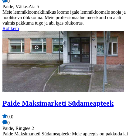
0
Paide, Väike-Aia 5
Meie lemmikloomakliinikus loome igale lemmikloomale sooja ja
hoolitseva õhkkonna. Meie professionaalne meeskond on alati
valmis pakkuma tuge ja abi igas olukorras.
Rohkem
Paide Maksimarketi Südameapteek
0.0
0
Paide, Ringtee 2
Paide Maksimarketi Südameapteek: Meie apteegis on pakkuda lai