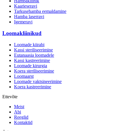
Hambakliinik
Kaarieseravi
Tarkusehamba eemaldamine
Hamba laserravi
Igemeravi
Loomakliinikud
Loomade kiirabi
Kassi steriliseerimine
Eutanaasia loomadele
Kassi kastreerimine
Loomade kirurgia
Koera steriliseerimine
Loomaarst
Loomade vaktsineerimine
Koera kastreerimine
Ettevõte
Meist
Abi
Reeglid
Kontaktid