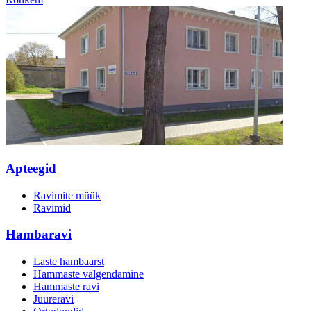
Apteegid
Ravimite müük
Ravimid
Hambaravi
Laste hambaarst
Hammaste valgendamine
Hammaste ravi
Juureravi