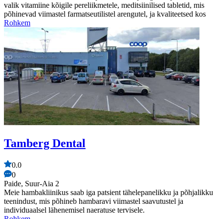
valik vitamiine kõigile pereliikmetele, meditsiinilised tabletid, mis
põhinevad viimastel farmatseutilistel arengutel, ja kvaliteetsed kos
Rohkem
Tamberg Dental
0.0
0
Paide, Suur-Aia 2
Meie hambakliinikus saab iga patsient tähelepanelikku ja põhjalikku
teenindust, mis põhineb hambaravi viimastel saavutustel ja
individuaalsel lähenemisel naeratuse tervisele.
Rohkem