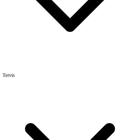
Tervis