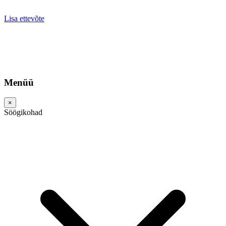
Lisa ettevõte
Menüü
×
Söögikohad