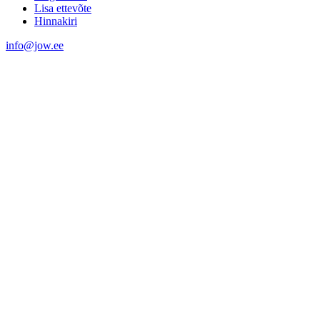
Lisa ettevõte
Hinnakiri
info@jow.ee