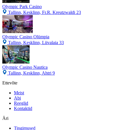
Olympic Park Casino
Tallinn, Kesklinn, Fr.R. Kreutzwaldi 23
Olympic Casino Olümpia
Tallinn, Kesklinn, Liivalaia 33
Olympic Casino Nautica
Tallinn, Kesklinn, Ahtri 9
Ettevõte
Meist
Abi
Reeglid
Kontaktid
Äri
Tingimused