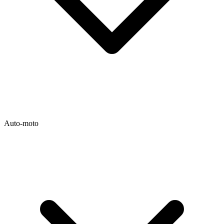
Auto-moto