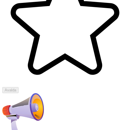
Avalda