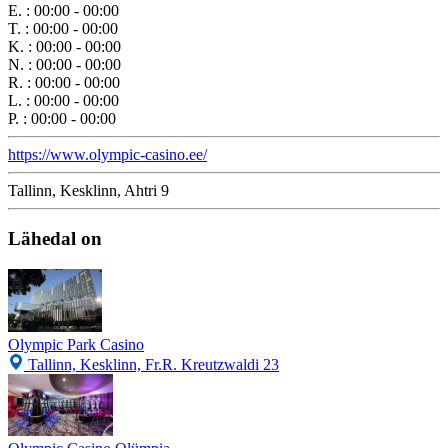
E.
:
00:00 - 00:00
T.
:
00:00 - 00:00
K.
:
00:00 - 00:00
N.
:
00:00 - 00:00
R.
:
00:00 - 00:00
L.
:
00:00 - 00:00
P.
:
00:00 - 00:00
https://www.olympic-casino.ee/
Tallinn, Kesklinn, Ahtri 9
Lähedal on
Olympic Park Casino
Tallinn, Kesklinn, Fr.R. Kreutzwaldi 23