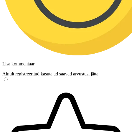
Lisa kommentaar
Ainult registreeritud kasutajad saavad arvustusi jätta