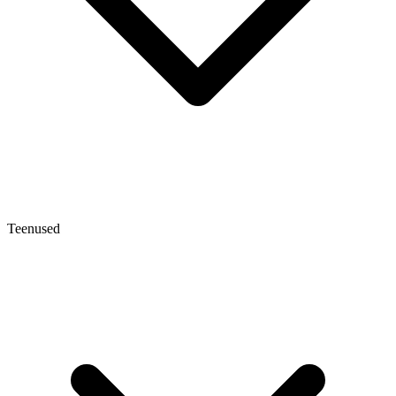
Teenused