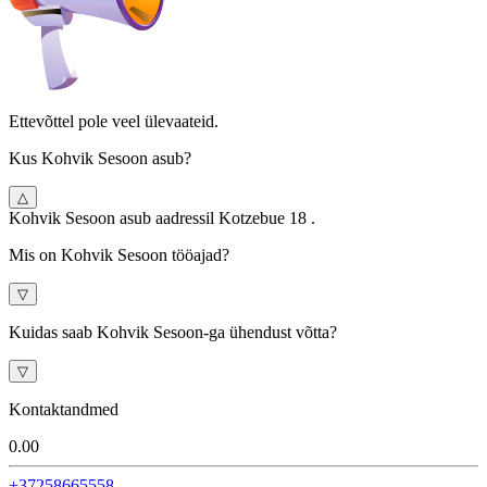
Ettevõttel pole veel ülevaateid.
Kus Kohvik Sesoon asub?
△
Kohvik Sesoon asub aadressil Kotzebue 18 .
Mis on Kohvik Sesoon tööajad?
▽
Kuidas saab Kohvik Sesoon-ga ühendust võtta?
▽
Kontaktandmed
0.0
0
+37258665558