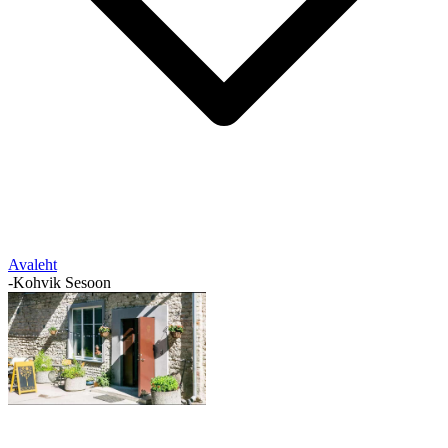
Avaleht
-
Kohvik Sesoon