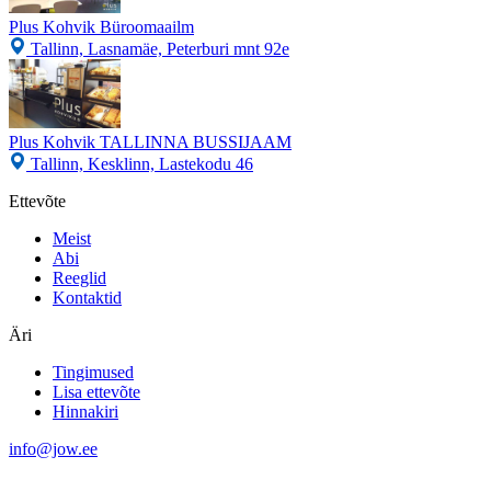
Plus Kohvik Büroomaailm
Tallinn, Lasnamäe, Peterburi mnt 92e
Plus Kohvik TALLINNA BUSSIJAAM
Tallinn, Kesklinn, Lastekodu 46
Ettevõte
Meist
Abi
Reeglid
Kontaktid
Äri
Tingimused
Lisa ettevõte
Hinnakiri
info@jow.ee