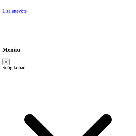
Lisa ettevõte
Menüü
×
Söögikohad