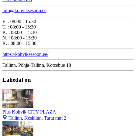
info@kohviksesoon.ee
E.
:
08:00 - 15:30
T.
:
08:00 - 15:30
K.
:
08:00 - 15:30
N.
:
08:00 - 15:30
R.
:
08:00 - 15:30
https://kohviksesoon.ee/
Tallinn, Põhja-Tallinn, Kotzebue 18
Lähedal on
Plus Kohvik CITY PLAZA
Tallinn, Kesklinn, Tartu mnt 2