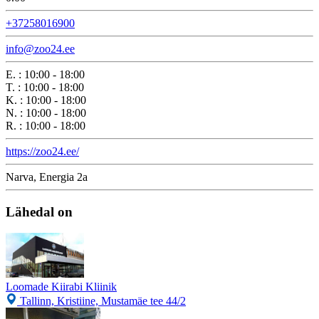
+37258016900
info@zoo24.ee
E.
:
10:00 - 18:00
T.
:
10:00 - 18:00
K.
:
10:00 - 18:00
N.
:
10:00 - 18:00
R.
:
10:00 - 18:00
https://zoo24.ee/
Narva, Energia 2a
Lähedal on
Loomade Kiirabi Kliinik
Tallinn, Kristiine, Mustamäe tee 44/2