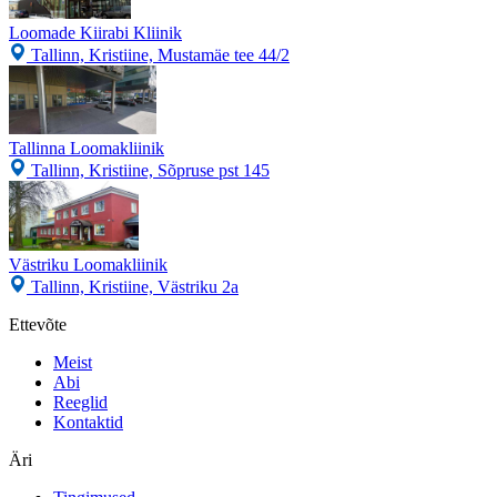
Loomade Kiirabi Kliinik
Tallinn, Kristiine, Mustamäe tee 44/2
Tallinna Loomakliinik
Tallinn, Kristiine, Sõpruse pst 145
Västriku Loomakliinik
Tallinn, Kristiine, Västriku 2a
Ettevõte
Meist
Abi
Reeglid
Kontaktid
Äri