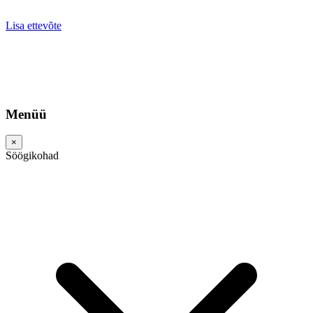
Lisa ettevõte
Menüü
×
Söögikohad