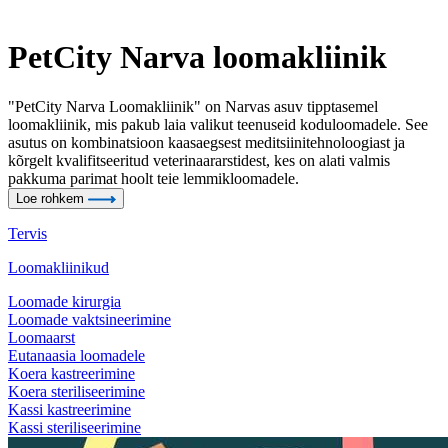
PetCity Narva loomakliinik
"PetCity Narva Loomakliinik" on Narvas asuv tipptasemel
loomakliinik, mis pakub laia valikut teenuseid koduloomadele. See
asutus on kombinatsioon kaasaegsest meditsiinitehnoloogiast ja
kõrgelt kvalifitseeritud veterinaararstidest, kes on alati valmis
pakkuma parimat hoolt teie lemmikloomadele.
Loe rohkem
Tervis
Loomakliinikud
Loomade kirurgia
Loomade vaktsineerimine
Loomaarst
Eutanaasia loomadele
Koera kastreerimine
Koera steriliseerimine
Kassi kastreerimine
Kassi steriliseerimine