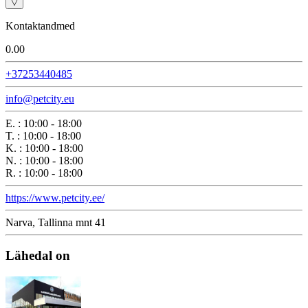
▽
Kontaktandmed
0.0
0
+37253440485
info@petcity.eu
E.
:
10:00 - 18:00
T.
:
10:00 - 18:00
K.
:
10:00 - 18:00
N.
:
10:00 - 18:00
R.
:
10:00 - 18:00
https://www.petcity.ee/
Narva, Tallinna mnt 41
Lähedal on