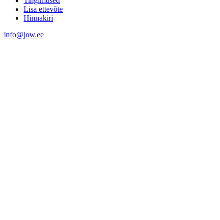
Tingimused
Lisa ettevõte
Hinnakiri
info@jow.ee