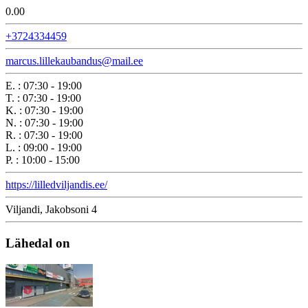
0.0
0
+3724334459
marcus.lillekaubandus@mail.ee
E.
:
07:30 - 19:00
T.
:
07:30 - 19:00
K.
:
07:30 - 19:00
N.
:
07:30 - 19:00
R.
:
07:30 - 19:00
L.
:
09:00 - 19:00
P.
:
10:00 - 15:00
https://lilledviljandis.ee/
Viljandi, Jakobsoni 4
Lähedal on