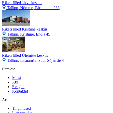
Rikets lilled Järve keskus
Tallinn, Nõmme, Pärnu mnt. 238
Rikets lilled Kristiine keskus
Tallinn, Kristiine, Endla 45
Rikets lilled Ülemiste keskus
Tallinn, Lasnamäe, Suur-Sõjamäe 4
Ettevõte
Meist
Abi
Reeglid
Kontaktid
Äri
Tingimused
Lisa ettevõte