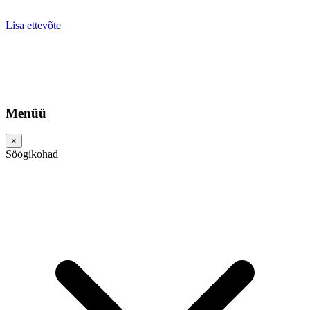
Lisa ettevõte
Menüü
×
Söögikohad