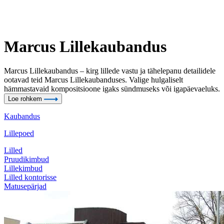
Marcus Lillekaubandus
Marcus Lillekaubandus – kirg lillede vastu ja tähelepanu detailidele
ootavad teid Marcus Lillekaubanduses. Valige hulgaliselt
hämmastavaid kompositsioone igaks sündmuseks või igapäevaeluks.
Loe rohkem
Kaubandus
Lillepoed
Lilled
Pruudikimbud
Lillekimbud
Lilled kontorisse
Matusepärjad