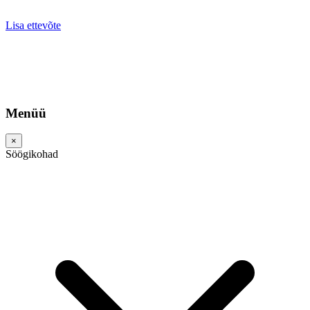
Lisa ettevõte
Menüü
×
Söögikohad