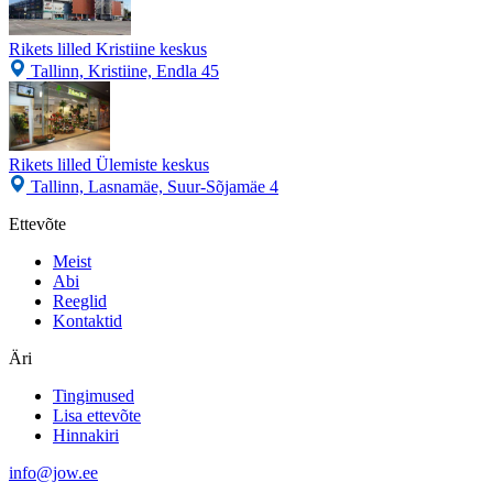
Rikets lilled Kristiine keskus
Tallinn, Kristiine, Endla 45
Rikets lilled Ülemiste keskus
Tallinn, Lasnamäe, Suur-Sõjamäe 4
Ettevõte
Meist
Abi
Reeglid
Kontaktid
Äri
Tingimused
Lisa ettevõte
Hinnakiri
info@jow.ee