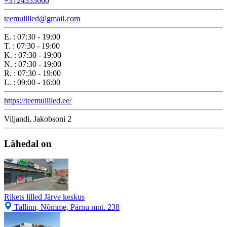
+3724333660
teemulilled@gmail.com
E.
:
07:30 - 19:00
T.
:
07:30 - 19:00
K.
:
07:30 - 19:00
N.
:
07:30 - 19:00
R.
:
07:30 - 19:00
L.
:
09:00 - 16:00
https://teemulilled.ee/
Viljandi, Jakobsoni 2
Lähedal on
Rikets lilled Järve keskus
Tallinn, Nõmme, Pärnu mnt. 238