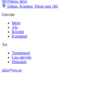
MyFitness Järve
Tallinn, Kristiine, Pärnu mnt 186
Ettevõte
Meist
Abi
Reeglid
Kontaktid
Äri
Tingimused
Lisa ettevõte
Hinnakiri
info@jow.ee