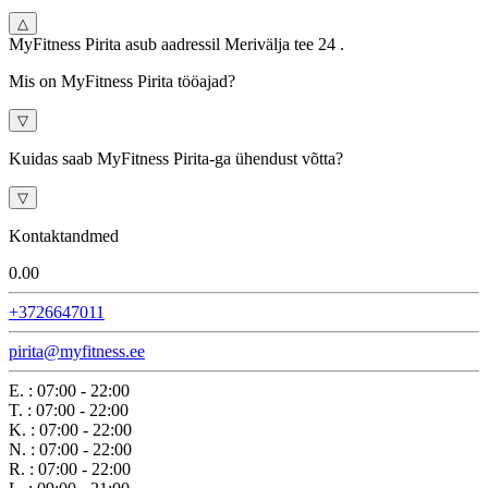
△
MyFitness Pirita asub aadressil Merivälja tee 24 .
Mis on MyFitness Pirita tööajad?
▽
Kuidas saab MyFitness Pirita-ga ühendust võtta?
▽
Kontaktandmed
0.0
0
+3726647011
pirita@myfitness.ee
E.
:
07:00 - 22:00
T.
:
07:00 - 22:00
K.
:
07:00 - 22:00
N.
:
07:00 - 22:00
R.
:
07:00 - 22:00