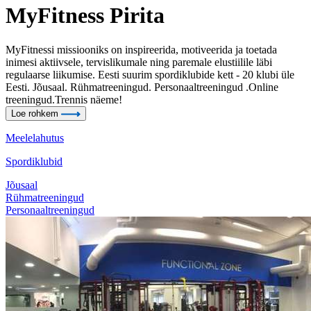
MyFitness Pirita
MyFitnessi missiooniks on inspireerida, motiveerida ja toetada
inimesi aktiivsele, tervislikumale ning paremale elustiilile läbi
regulaarse liikumise. Eesti suurim spordiklubide kett - 20 klubi üle
Eesti. Jõusaal. Rühmatreeningud. Personaaltreeningud .Online
treeningud.Trennis näeme!
Loe rohkem
Meelelahutus
Spordiklubid
Jõusaal
Rühmatreeningud
Personaaltreeningud