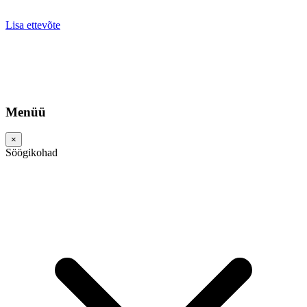
Lisa ettevõte
Menüü
×
Söögikohad