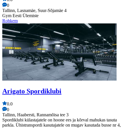
0
Tallinn, Lasnamäe, Suur-Sõjamäe 4
Gym Eesti Ülemiste
Rohkem
Arigato Spordiklubi
0.0
0
Tallinn, Haabersti, Rannamõisa tee 3
Spordiklubi külastajatele on hoone ees ja kõrval mahukas tasuta
parkla. Ühistranspordi kasutajatele on mugav kasutada busse nr 4,