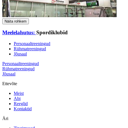
Näita rohkem
Meelelahutus:
Spordiklubid
Personaaltreeningud
Rühmatreeningud
Jõusaal
Personaaltreeningud
Rühmatreeningud
Jõusaal
Ettevõte
Meist
Abi
Reeglid
Kontaktid
Äri