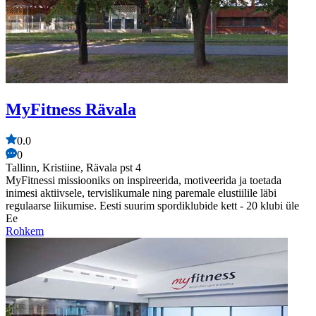
MyFitness Rävala
0.0
0
Tallinn, Kristiine, Rävala pst 4
MyFitnessi missiooniks on inspireerida, motiveerida ja toetada
inimesi aktiivsele, tervislikumale ning paremale elustiilile läbi
regulaarse liikumise. Eesti suurim spordiklubide kett - 20 klubi üle
Ee
Rohkem