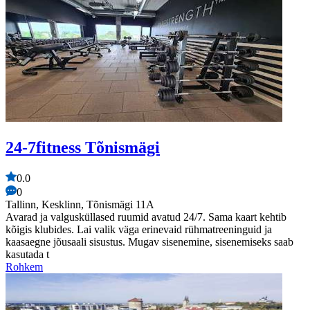
24-7fitness Tõnismägi
0.0
0
Tallinn, Kesklinn, Tõnismägi 11A
Avarad ja valgusküllased ruumid avatud 24/7. Sama kaart kehtib
kõigis klubides. Lai valik väga erinevaid rühmatreeninguid ja
kaasaegne jõusaali sisustus. Mugav sisenemine, sisenemiseks saab
kasutada t
Rohkem