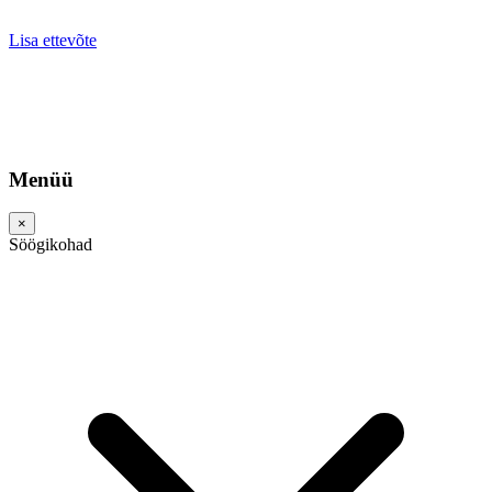
Lisa ettevõte
Menüü
×
Söögikohad