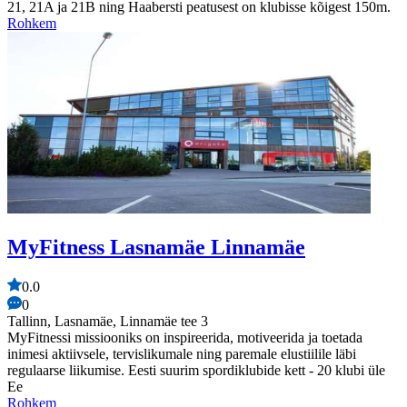
21, 21A ja 21B ning Haabersti peatusest on klubisse kõigest 150m.
Rohkem
MyFitness Lasnamäe Linnamäe
0.0
0
Tallinn, Lasnamäe, Linnamäe tee 3
MyFitnessi missiooniks on inspireerida, motiveerida ja toetada
inimesi aktiivsele, tervislikumale ning paremale elustiilile läbi
regulaarse liikumise. Eesti suurim spordiklubide kett - 20 klubi üle
Ee
Rohkem