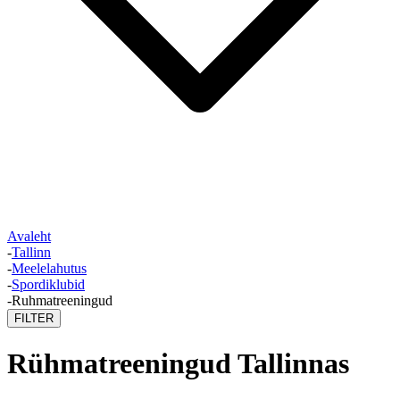
Avaleht
-
Tallinn
-
Meelelahutus
-
Spordiklubid
-
Ruhmatreeningud
FILTER
Rühmatreeningud Tallinnas