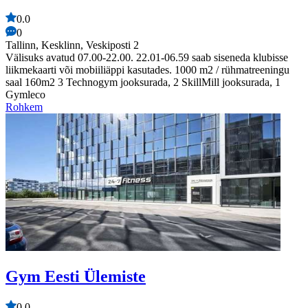
0.0
0
Tallinn, Kesklinn, Veskiposti 2
Välisuks avatud 07.00-22.00. 22.01-06.59 saab siseneda klubisse
liikmekaarti või mobiiliäppi kasutades. 1000 m2 / rühmatreeningu
saal 160m2 3 Technogym jooksurada, 2 SkillMill jooksurada, 1
Gymleco
Rohkem
Gym Eesti Ülemiste
0.0