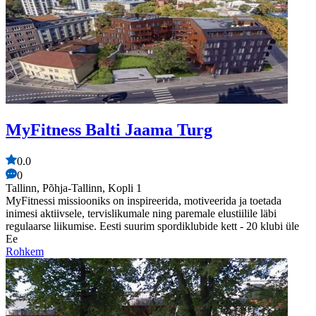
MyFitness Balti Jaama Turg
0.0
0
Tallinn, Põhja-Tallinn, Kopli 1
MyFitnessi missiooniks on inspireerida, motiveerida ja toetada
inimesi aktiivsele, tervislikumale ning paremale elustiilile läbi
regulaarse liikumise. Eesti suurim spordiklubide kett - 20 klubi üle
Ee
Rohkem