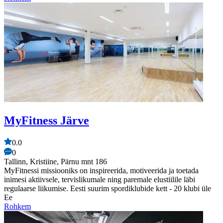
MyFitness Järve
0.0
0
Tallinn, Kristiine, Pärnu mnt 186
MyFitnessi missiooniks on inspireerida, motiveerida ja toetada
inimesi aktiivsele, tervislikumale ning paremale elustiilile läbi
regulaarse liikumise. Eesti suurim spordiklubide kett - 20 klubi üle
Ee
Rohkem