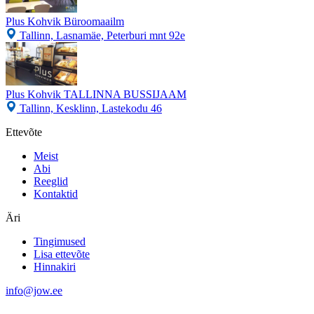
Plus Kohvik Büroomaailm
Tallinn, Lasnamäe, Peterburi mnt 92e
Plus Kohvik TALLINNA BUSSIJAAM
Tallinn, Kesklinn, Lastekodu 46
Ettevõte
Meist
Abi
Reeglid
Kontaktid
Äri
Tingimused
Lisa ettevõte
Hinnakiri
info@jow.ee