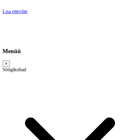
Lisa ettevõte
Menüü
×
Söögikohad