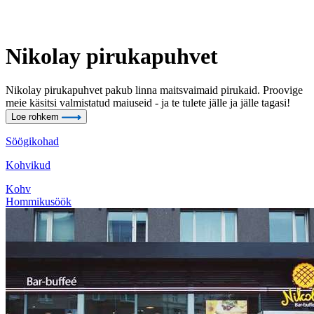
Nikolay pirukapuhvet
Nikolay pirukapuhvet pakub linna maitsvaimaid pirukaid. Proovige
meie käsitsi valmistatud maiuseid - ja te tulete jälle ja jälle tagasi!
Loe rohkem
Söögikohad
Kohvikud
Kohv
Hommikusöök