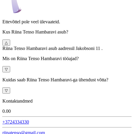
Ettevõttel pole veel ülevaateid.
Kus Riina Tenso Hambaravi asub?
△
Riina Tenso Hambaravi asub aadressil Jakobsoni 11 .
Mis on Riina Tenso Hambaravi tööajad?
▽
Kuidas saab Riina Tenso Hambaravi-ga ühendust võtta?
▽
Kontaktandmed
0.0
0
+3724334330
riinatenso@gmail.com