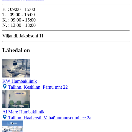
E.
:
09:00 - 15:00
T.
:
09:00 - 15:00
K.
:
09:00 - 15:00
N.
:
13:00 - 18:00
Viljandi, Jakobsoni 11
Lähedal on
KW Hambakliinik
Tallinn, Kesklinn, Pärnu mnt 22
Al Mare Hambakliinik
Tallinn, Haabersti, Vabaõhumuuseumi tee 2a