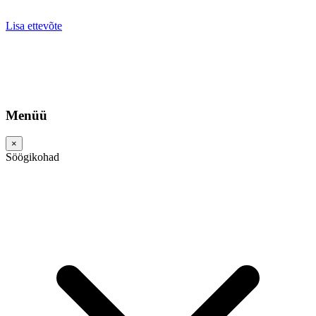
Lisa ettevõte
Menüü
×
Söögikohad