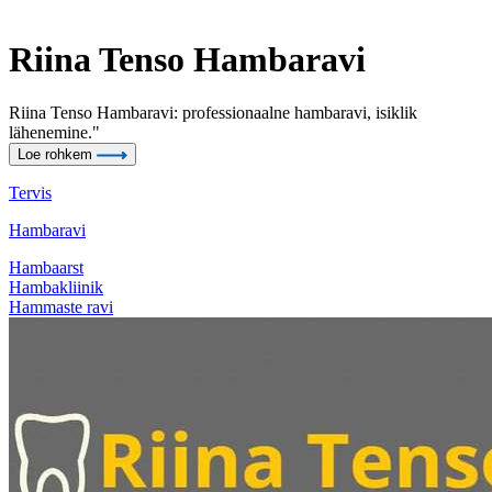
Riina Tenso Hambaravi
Riina Tenso Hambaravi: professionaalne hambaravi, isiklik
lähenemine."
Loe rohkem
Tervis
Hambaravi
Hambaarst
Hambakliinik
Hammaste ravi