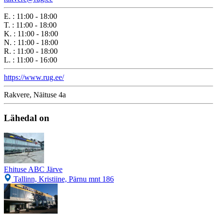
E.
:
11:00 - 18:00
T.
:
11:00 - 18:00
K.
:
11:00 - 18:00
N.
:
11:00 - 18:00
R.
:
11:00 - 18:00
L.
:
11:00 - 16:00
https://www.rug.ee/
Rakvere, Näituse 4a
Lähedal on
Ehituse ABC Järve
Tallinn, Kristiine, Pärnu mnt 186