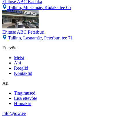
Ehituse ABC Kadaka
Tallinn, Mustamäe, Kadaka tee 65
Ehituse ABC Peterburi
Tallinn, Lasnamäe, Peterburi tee 71
Ettevõte
Meist
Abi
Reeglid
Kontaktid
Äri
Tingimused
Lisa ettevõte
Hinnakiri
info@jow.ee