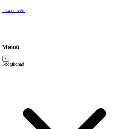
Lisa ettevõte
Menüü
×
Söögikohad