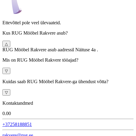
Ettevõttel pole veel ülevaateid.
Kus RUG Mööbel Rakvere asub?
△
RUG Mööbel Rakvere asub aadressil Näituse 4a .
Mis on RUG Mööbel Rakvere tööajad?
▽
Kuidas saab RUG Mööbel Rakvere-ga ühendust võtta?
▽
Kontaktandmed
0.0
0
+37258188851
rakvere@rug.ee