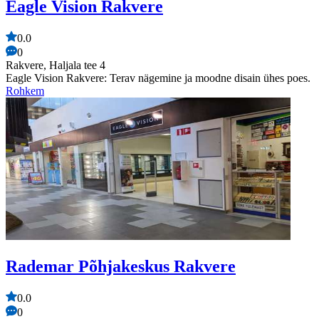
Eagle Vision Rakvere
0.0
0
Rakvere, Haljala tee 4
Eagle Vision Rakvere: Terav nägemine ja moodne disain ühes poes.
Rohkem
Rademar Põhjakeskus Rakvere
0.0
0