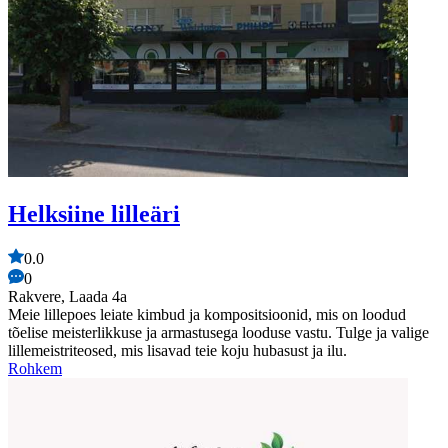
Helksiine lilleäri
0.0
0
Rakvere, Laada 4a
Meie lillepoes leiate kimbud ja kompositsioonid, mis on loodud
tõelise meisterlikkuse ja armastusega looduse vastu. Tulge ja valige
lillemeistriteosed, mis lisavad teie koju hubasust ja ilu.
Rohkem