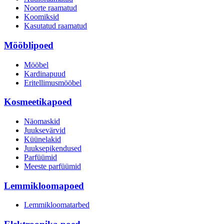
Noorte raamatud
Koomiksid
Kasutatud raamatud
Mööblipoed
Mööbel
Kardinapuud
Eritellimusmööbel
Kosmeetikapoed
Näomaskid
Juuksevärvid
Küünelakid
Juuksepikendused
Parfüümid
Meeste parfüümid
Lemmikloomapoed
Lemmikloomatarbed