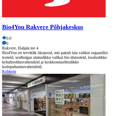
Bio4You Rakvere Põhjakeskus
0.0
0
Rakvere, Haljala tee 4
Bio4You on terviklik ökopood, mis pakub laia valikut orgaanilisi
tooteid, sealhulgas ulatuslikku valikut bio-ilutooteid, looduslikke
kehahooldusvahendeid ja keskkonnasõbralikke
kodupuhastusvahendeid,
Rohkem