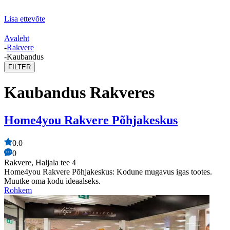
Lisa ettevõte
Avaleht
-
Rakvere
-
Kaubandus
FILTER
Kaubandus Rakveres
Home4you Rakvere Põhjakeskus
0.0
0
Rakvere, Haljala tee 4
Home4you Rakvere Põhjakeskus: Kodune mugavus igas tootes.
Muutke oma kodu ideaalseks.
Rohkem