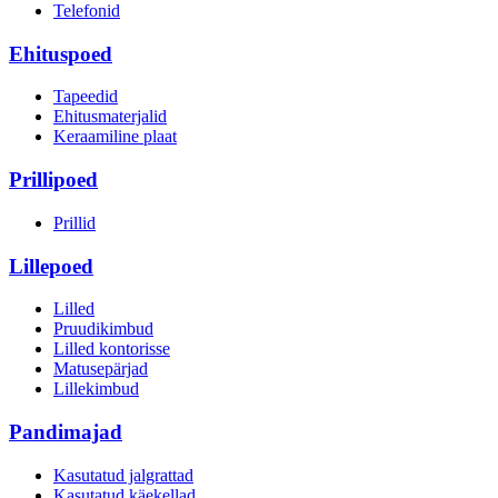
Telefonid
Ehituspoed
Tapeedid
Ehitusmaterjalid
Keraamiline plaat
Prillipoed
Prillid
Lillepoed
Lilled
Pruudikimbud
Lilled kontorisse
Matusepärjad
Lillekimbud
Pandimajad
Kasutatud jalgrattad
Kasutatud käekellad