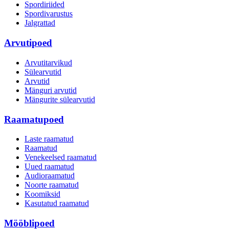
Spordiriided
Spordivarustus
Jalgrattad
Arvutipoed
Arvutitarvikud
Sülearvutid
Arvutid
Mänguri arvutid
Mängurite sülearvutid
Raamatupoed
Laste raamatud
Raamatud
Venekeelsed raamatud
Uued raamatud
Audioraamatud
Noorte raamatud
Koomiksid
Kasutatud raamatud
Mööblipoed