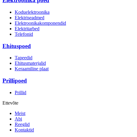
Elektroonika poed
Koduelektroonika
Elektriseadmed
Elektroonikakomponendid
Elektritarbed
Telefonid
Ehituspoed
Tapeedid
Ehitusmaterjalid
Keraamiline plaat
Prillipoed
Prillid
Ettevõte
Meist
Abi
Reeglid
Kontaktid