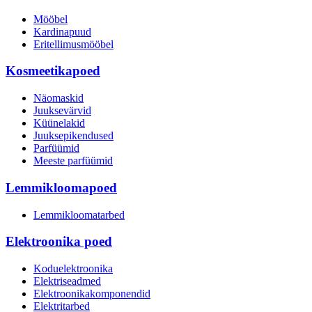
Mööbel
Kardinapuud
Eritellimusmööbel
Kosmeetikapoed
Näomaskid
Juuksevärvid
Küünelakid
Juuksepikendused
Parfüümid
Meeste parfüümid
Lemmikloomapoed
Lemmikloomatarbed
Elektroonika poed
Koduelektroonika
Elektriseadmed
Elektroonikakomponendid
Elektritarbed