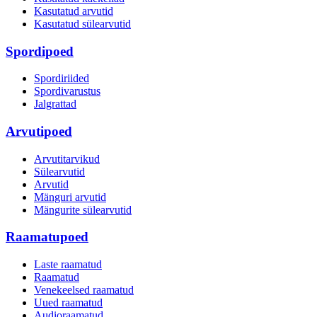
Kasutatud arvutid
Kasutatud sülearvutid
Spordipoed
Spordiriided
Spordivarustus
Jalgrattad
Arvutipoed
Arvutitarvikud
Sülearvutid
Arvutid
Mänguri arvutid
Mängurite sülearvutid
Raamatupoed
Laste raamatud
Raamatud
Venekeelsed raamatud
Uued raamatud
Audioraamatud