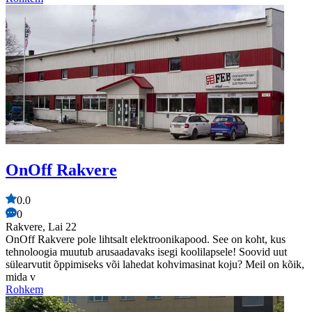
OnOff Rakvere
0.0
0
Rakvere, Lai 22
OnOff Rakvere pole lihtsalt elektroonikapood. See on koht, kus
tehnoloogia muutub arusaadavaks isegi koolilapsele! Soovid uut
sülearvutit õppimiseks või lahedat kohvimasinat koju? Meil on kõik,
mida v
Rohkem