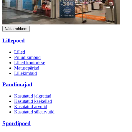
Näita rohkem
Lillepoed
Lilled
Pruudikimbud
Lilled kontorisse
Matusepärjad
Lillekimbud
Pandimajad
Kasutatud jalgrattad
Kasutatud käekellad
Kasutatud arvutid
Kasutatud sülearvutid
Spordipoed