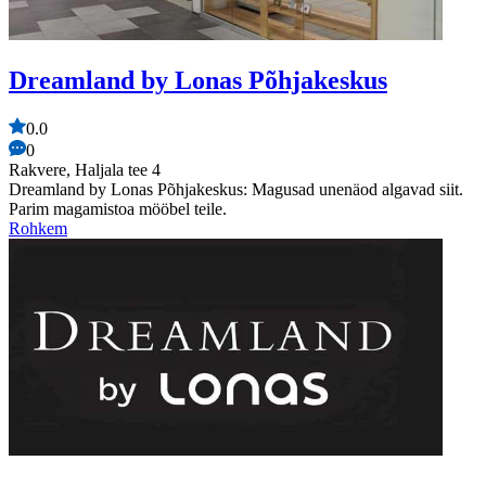
Dreamland by Lonas Põhjakeskus
0.0
0
Rakvere, Haljala tee 4
Dreamland by Lonas Põhjakeskus: Magusad unenäod algavad siit.
Parim magamistoa mööbel teile.
Rohkem