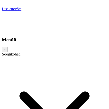
Lisa ettevõte
Menüü
×
Söögikohad