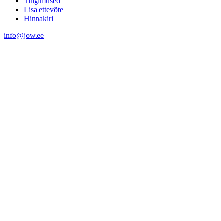
Tingimused
Lisa ettevõte
Hinnakiri
info@jow.ee