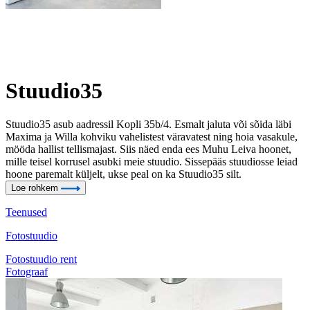
Stuudio35
Stuudio35 asub aadressil Kopli 35b/4. Esmalt jaluta või sõida läbi
Maxima ja Willa kohviku vahelistest väravatest ning hoia vasakule,
mööda hallist tellismajast. Siis näed enda ees Muhu Leiva hoonet,
mille teisel korrusel asubki meie stuudio. Sissepääs stuudiosse leiad
hoone paremalt küljelt, ukse peal on ka Stuudio35 silt.
Loe rohkem
Teenused
Fotostuudio
Fotostuudio rent
Fotograaf