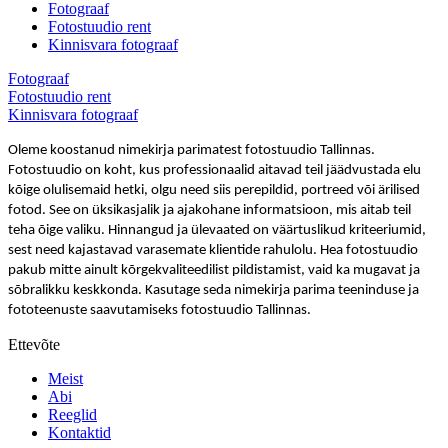
Fotograaf
Fotostuudio rent
Kinnisvara fotograaf
Fotograaf
Fotostuudio rent
Kinnisvara fotograaf
Oleme koostanud nimekirja parimatest fotostuudio Tallinnas.
Fotostuudio on koht, kus professionaalid aitavad teil jäädvustada elu
kõige olulisemaid hetki, olgu need siis perepildid, portreed või ärilised
fotod. See on üksikasjalik ja ajakohane informatsioon, mis aitab teil
teha õige valiku. Hinnangud ja ülevaated on väärtuslikud kriteeriumid,
sest need kajastavad varasemate klientide rahulolu. Hea fotostuudio
pakub mitte ainult kõrgekvaliteedilist pildistamist, vaid ka mugavat ja
sõbralikku keskkonda. Kasutage seda nimekirja parima teeninduse ja
fototeenuste saavutamiseks fotostuudio Tallinnas.
Ettevõte
Meist
Abi
Reeglid
Kontaktid