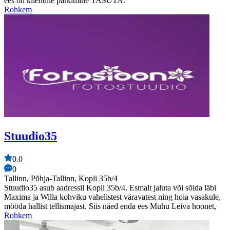
ees on kliendile parkimine TASUTA.
Rohkem
Stuudio35
0.0
0
Tallinn, Põhja-Tallinn, Kopli 35b/4
Stuudio35 asub aadressil Kopli 35b/4. Esmalt jaluta või sõida läbi
Maxima ja Willa kohviku vahelistest väravatest ning hoia vasakule,
mööda hallist tellismajast. Siis näed enda ees Muhu Leiva hoonet,
Rohkem