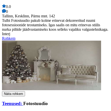
0.0
0
Tallinn, Kesklinn, Pärnu mnt. 142
Tulbi Fotostuudio pakub kolme erinevat dekoreeritud ruumi
fotosessioonide teostamiseks. Igas saalis on mitu erinevas stiilis
nurka piltide jäädvustamiseks koos selleks vajaliku valgustehnikaga.
Interj
Rohkem
Näita rohkem
Teenused:
Fotostuudio