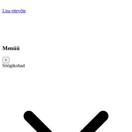
Lisa ettevõte
Menüü
×
Söögikohad