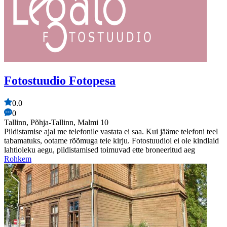
Fotostuudio Fotopesa
0.0
0
Tallinn, Põhja-Tallinn, Malmi 10
Pildistamise ajal me telefonile vastata ei saa. Kui jääme telefoni teel
tabamatuks, ootame rõõmuga teie kirju. Fotostuudiol ei ole kindlaid
lahtioleku aegu, pildistamised toimuvad ette broneeritud aeg
Rohkem