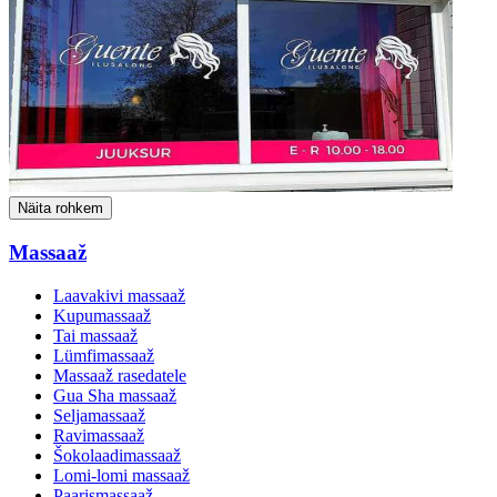
Näita rohkem
Massaaž
Laavakivi massaaž
Kupumassaaž
Tai massaaž
Lümfimassaaž
Massaaž rasedatele
Gua Sha massaaž
Seljamassaaž
Ravimassaaž
Šokolaadimassaaž
Lomi-lomi massaaž
Paarismassaaž