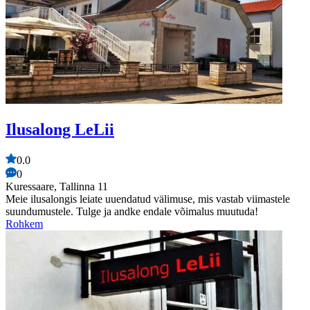
Ilusalong LeLii
0.0
0
Kuressaare, Tallinna 11
Meie ilusalongis leiate uuendatud välimuse, mis vastab viimastele
suundumustele. Tulge ja andke endale võimalus muutuda!
Rohkem