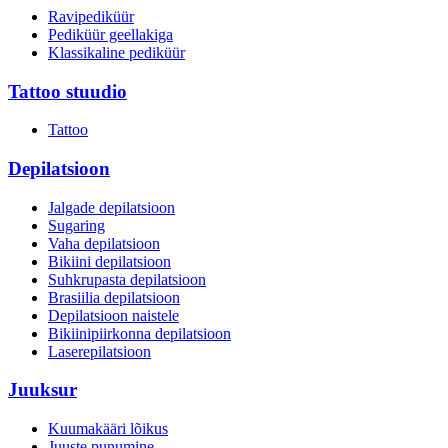
Ravipediküür
Pediküür geellakiga
Klassikaline pediküür
Tattoo stuudio
Tattoo
Depilatsioon
Jalgade depilatsioon
Sugaring
Vaha depilatsioon
Bikiini depilatsioon
Suhkrupasta depilatsioon
Brasiilia depilatsioon
Depilatsioon naistele
Bikiinipiirkonna depilatsioon
Laserepilatsioon
Juuksur
Kuumakääri lõikus
Juuste punumine