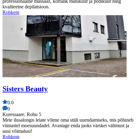
professionaalne massaaž, korralik maniküür ja pediküür ning
kvaliteetne depilatsioon.
Rohkem
Sisters Beauty
0.0
0
Kuressaare, Rohu 5
Meie ilusalongis leiate võtme oma stiili uuendamiseks, mis põhineb
viimastel moesuundadel. Avastage enda jaoks värsket välimust ja
uusi võimalusi!
Rohkem