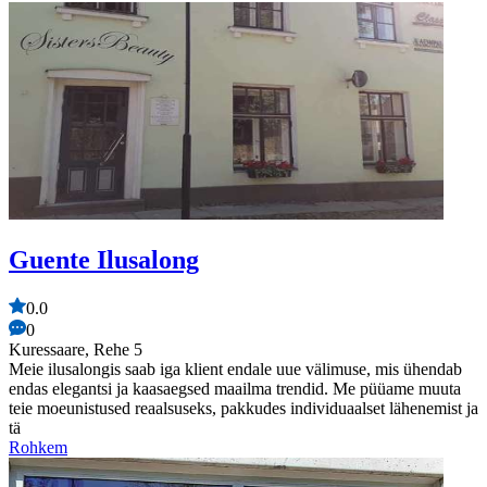
Guente Ilusalong
0.0
0
Kuressaare, Rehe 5
Meie ilusalongis saab iga klient endale uue välimuse, mis ühendab
endas elegantsi ja kaasaegsed maailma trendid. Me püüame muuta
teie moeunistused reaalsuseks, pakkudes individuaalset lähenemist ja
tä
Rohkem