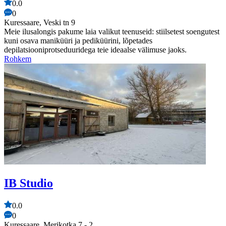
0.0
0
Kuressaare, Veski tn 9
Meie ilusalongis pakume laia valikut teenuseid: stiilsetest soengutest
kuni osava maniküüri ja pediküürini, lõpetades
depilatsiooniprotseduuridega teie ideaalse välimuse jaoks.
Rohkem
IB Studio
0.0
0
Kuressaare, Merikotka 7 - 2