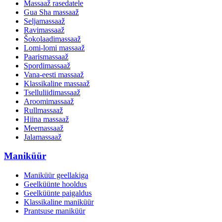
Massaaž rasedatele
Gua Sha massaaž
Seljamassaaž
Ravimassaaž
Šokolaadimassaaž
Lomi-lomi massaaž
Paarismassaaž
Spordimassaaž
Vana-eesti massaaž
Klassikaline massaaž
Tselluliidimassaaž
Aroomimassaaž
Rullmassaaž
Hiina massaaž
Meemassaaž
Jalamassaaž
Maniküür
Maniküür geellakiga
Geelküünte hooldus
Geelküünte paigaldus
Klassikaline maniküür
Prantsuse maniküür