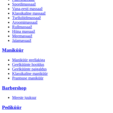
Spordimassaaž
Vana-eesti massaaž
Klassikaline massaaž
Tselluliidimassaaž
Aroomimassaaž
Rullmassaaž
Hiina massaaž
Meemassaaž
Jalamassaaž
Maniküür
Maniküür geellakiga
Geelküünte hooldus
Geelküünte paigaldus
Klassikaline maniküür
Prantsuse maniküür
Barbershop
Meeste juuksur
Pediküür