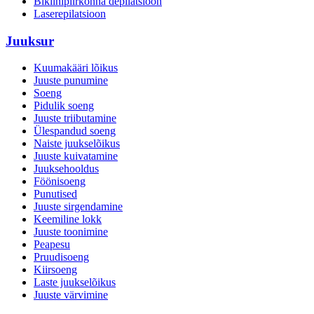
Bikiinipiirkonna depilatsioon
Laserepilatsioon
Juuksur
Kuumakääri lõikus
Juuste punumine
Soeng
Pidulik soeng
Juuste triibutamine
Ülespandud soeng
Naiste juukselõikus
Juuste kuivatamine
Juuksehooldus
Föönisoeng
Punutised
Juuste sirgendamine
Keemiline lokk
Juuste toonimine
Peapesu
Pruudisoeng
Kiirsoeng
Laste juukselõikus
Juuste värvimine