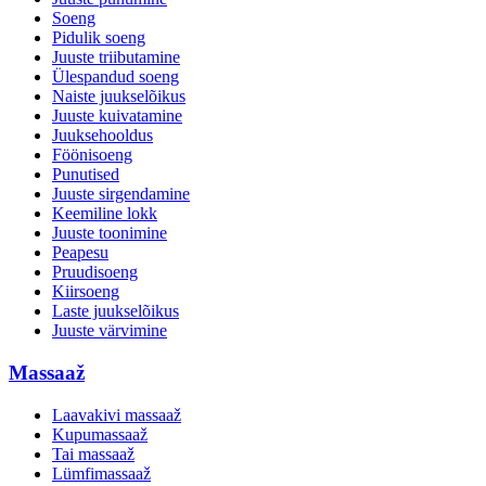
Soeng
Pidulik soeng
Juuste triibutamine
Ülespandud soeng
Naiste juukselõikus
Juuste kuivatamine
Juuksehooldus
Föönisoeng
Punutised
Juuste sirgendamine
Keemiline lokk
Juuste toonimine
Peapesu
Pruudisoeng
Kiirsoeng
Laste juukselõikus
Juuste värvimine
Massaaž
Laavakivi massaaž
Kupumassaaž
Tai massaaž
Lümfimassaaž