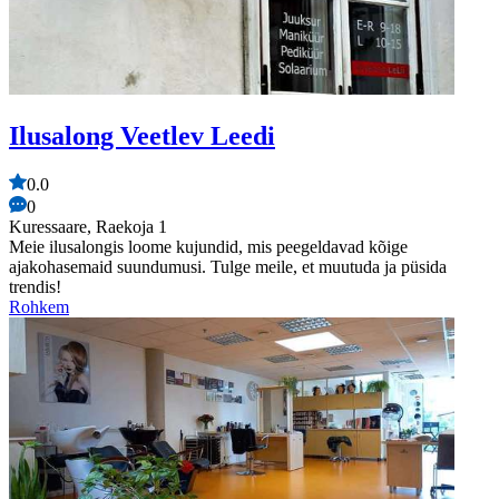
Ilusalong Veetlev Leedi
0.0
0
Kuressaare, Raekoja 1
Meie ilusalongis loome kujundid, mis peegeldavad kõige
ajakohasemaid suundumusi. Tulge meile, et muutuda ja püsida
trendis!
Rohkem