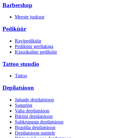
Barbershop
Meeste juuksur
Pediküür
Ravipediküür
Pediküür geellakiga
Klassikaline pediküür
Tattoo stuudio
Tattoo
Depilatsioon
Jalgade depilatsioon
Sugaring
Vaha depilatsioon
Bikiini depilatsioon
Suhkrupasta depilatsioon
Brasiilia depilatsioon
Depilatsioon naistele