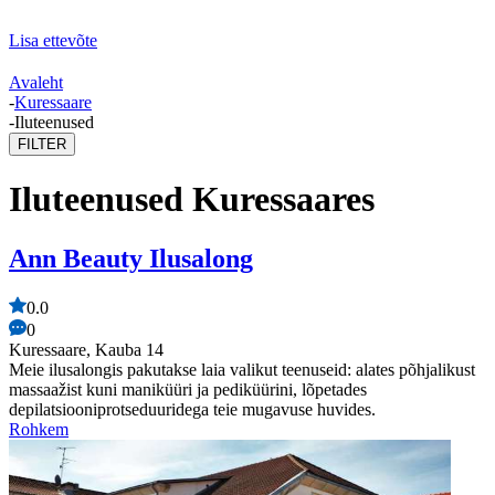
Lisa ettevõte
Avaleht
-
Kuressaare
-
Iluteenused
FILTER
Iluteenused Kuressaares
Ann Beauty Ilusalong
0.0
0
Kuressaare, Kauba 14
Meie ilusalongis pakutakse laia valikut teenuseid: alates põhjalikust
massaažist kuni maniküüri ja pediküürini, lõpetades
depilatsiooniprotseduuridega teie mugavuse huvides.
Rohkem