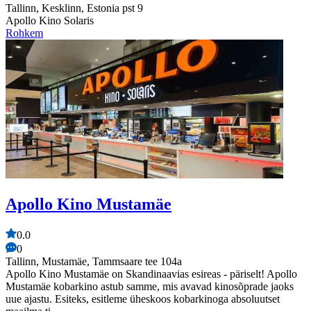
Tallinn, Kesklinn, Estonia pst 9
Apollo Kino Solaris
Rohkem
Apollo Kino Mustamäe
0.0
0
Tallinn, Mustamäe, Tammsaare tee 104a
Apollo Kino Mustamäe on Skandinaavias esireas - päriselt! Apollo
Mustamäe kobarkino astub samme, mis avavad kinosõprade jaoks
uue ajastu. Esiteks, esitleme üheskoos kobarkinoga absoluutset