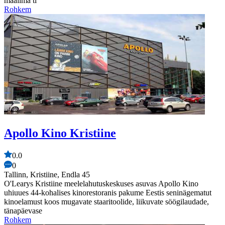
maailma ti
Rohkem
Apollo Kino Kristiine
0.0
0
Tallinn, Kristiine, Endla 45
O'Learys Kristiine meelelahutuskeskuses asuvas Apollo Kino
uhiuues 44-kohalises kinorestoranis pakume Eestis seninägematut
kinoelamust koos mugavate staaritoolide, liikuvate söögilaudade,
tänapäevase
Rohkem