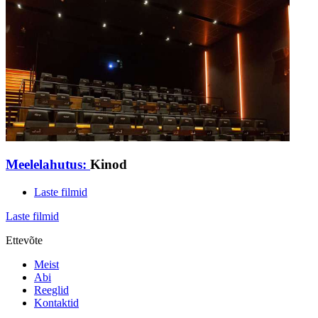
Meelelahutus:
Kinod
Laste filmid
Laste filmid
Ettevõte
Meist
Abi
Reeglid
Kontaktid