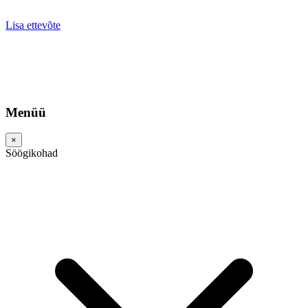
Lisa ettevõte
Menüü
×
Söögikohad