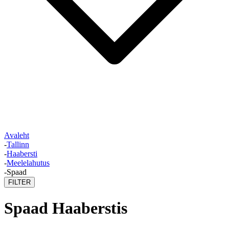
Avaleht
-
Tallinn
-
Haabersti
-
Meelelahutus
-
Spaad
FILTER
Spaad Haaberstis