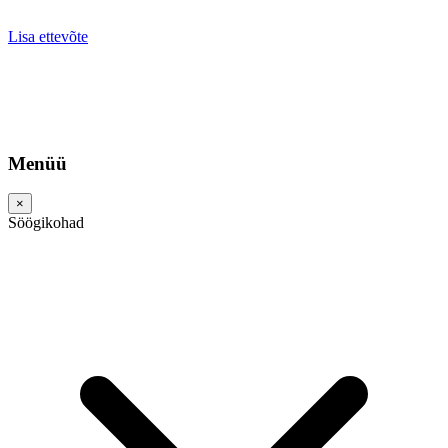
Lisa ettevõte
Menüü
×
Söögikohad