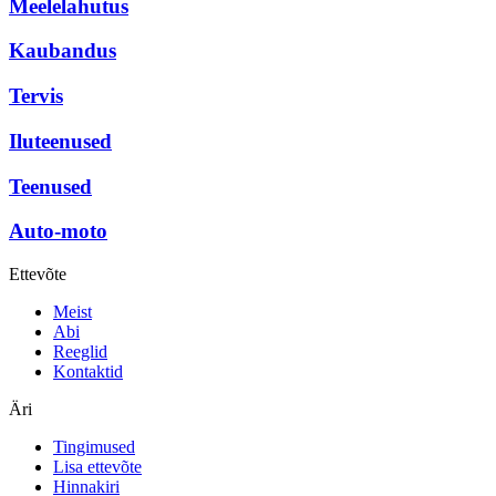
Meelelahutus
Kaubandus
Tervis
Iluteenused
Teenused
Auto-moto
Ettevõte
Meist
Abi
Reeglid
Kontaktid
Äri
Tingimused
Lisa ettevõte
Hinnakiri