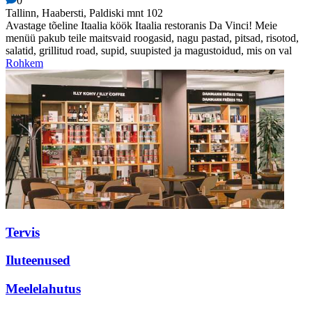
0
Tallinn, Haabersti, Paldiski mnt 102
Avastage tõeline Itaalia köök Itaalia restoranis Da Vinci! Meie
menüü pakub teile maitsvaid roogasid, nagu pastad, pitsad, risotod,
salatid, grillitud road, supid, suupisted ja magustoidud, mis on val
Rohkem
Tervis
Iluteenused
Meelelahutus