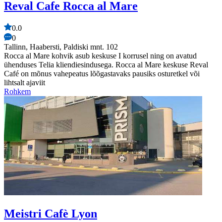
Reval Cafe Rocca al Mare
0.0
0
Tallinn, Haabersti, Paldiski mnt. 102
Rocca al Mare kohvik asub keskuse I korrusel ning on avatud
ühenduses Telia kliendiesindusega. Rocca al Mare keskuse Reval
Café on mõnus vahepeatus lõõgastavaks pausiks osturetkel või
lihtsalt ajaviit
Rohkem
Meistri Cafè Lyon