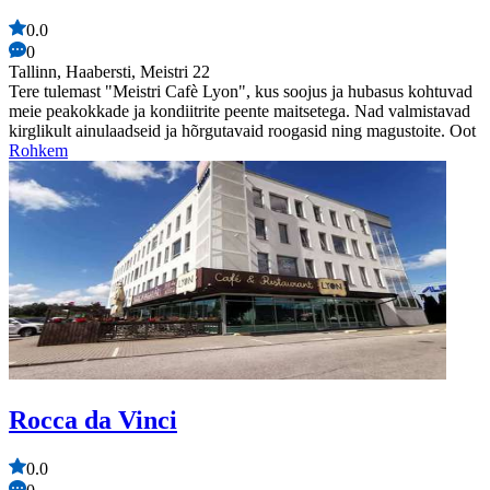
0.0
0
Tallinn, Haabersti, Meistri 22
Tere tulemast "Meistri Cafè Lyon", kus soojus ja hubasus kohtuvad
meie peakokkade ja kondiitrite peente maitsetega. Nad valmistavad
kirglikult ainulaadseid ja hõrgutavaid roogasid ning magustoite. Oot
Rohkem
Rocca da Vinci
0.0