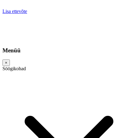
Lisa ettevõte
Menüü
×
Söögikohad