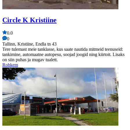
Circle K Kristiine
0.0
0
Tallinn, Kristiine, Endla tn 43
Tere tulemast meie tanklasse, kus saate nautida mitmeid teenuseid:
tankimine, automaatne autopesu, soojad joogid ning kiirtoit. Lisaks
on siin puhas ja mugav tualett.
Rohkem