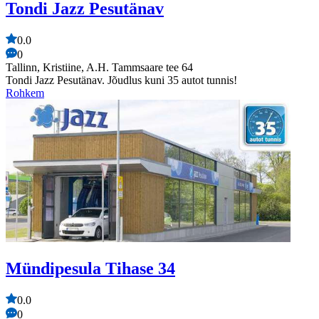
Tondi Jazz Pesutänav
0.0
0
Tallinn, Kristiine, A.H. Tammsaare tee 64
Tondi Jazz Pesutänav. Jõudlus kuni 35 autot tunnis!
Rohkem
Mündipesula Tihase 34
0.0
0