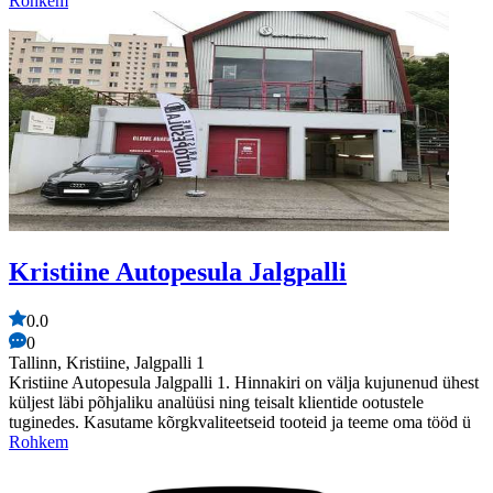
Rohkem
Kristiine Autopesula Jalgpalli
0.0
0
Tallinn, Kristiine, Jalgpalli 1
Kristiine Autopesula Jalgpalli 1. Hinnakiri on välja kujunenud ühest
küljest läbi põhjaliku analüüsi ning teisalt klientide ootustele
tuginedes. Kasutame kõrgkvaliteetseid tooteid ja teeme oma tööd ü
Rohkem