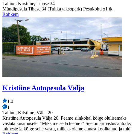
Tallinn, Kristiine, Tihase 34
Mündipesula Tihase 34 (Tulika taksopark) Pesukohti x1 tk.
Rohkem
Kristiine Autopesula Välja
1.0
1
Tallinn, Kristiine, Välja 20
Kristiine Autopesula Välja 20. Peame siinkohal kõige olulisemaks
vastata küsimusele: "Miks me seda teeme?" See on armastus autode,
inimeste ja kõige selle vastu, milleks oleme ennast koolitanud ja mid