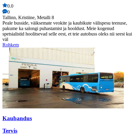
0.0
0
Tallinn, Kristiine, Metalli 8
Peale busside, väiksemate veokite ja kaubikute välispesu teenuse,
pakume ka salongi puhastamist ja hooldust. Meie kogenud
spetsialistid hoolitsevad selle eest, et teie autobuss oleks nii seest kui
väl
Rohkem
Kaubandus
Tervis