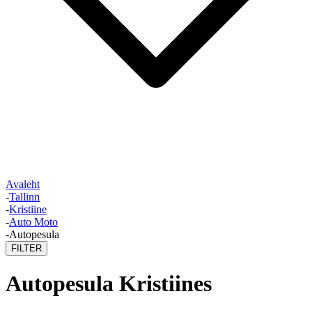
Avaleht
-
Tallinn
-
Kristiine
-
Auto Moto
-
Autopesula
FILTER
Autopesula Kristiines