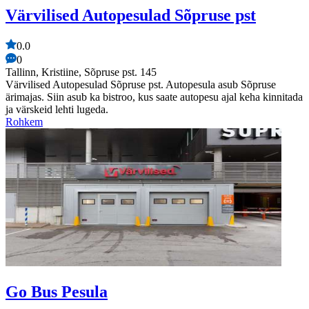
Värvilised Autopesulad Sõpruse pst
0.0
0
Tallinn, Kristiine, Sõpruse pst. 145
Värvilised Autopesulad Sõpruse pst. Autopesula asub Sõpruse
ärimajas. Siin asub ka bistroo, kus saate autopesu ajal keha kinnitada
ja värskeid lehti lugeda.
Rohkem
Go Bus Pesula