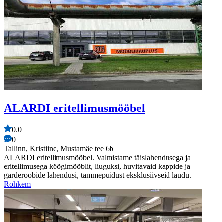
ALARDI eritellimusmööbel
0.0
0
Tallinn, Kristiine, Mustamäe tee 6b
ALARDI eritellimusmööbel. Valmistame täislahendusega ja
eritellimusega köögimööblit, liuguksi, huvitavaid kappide ja
garderoobide lahendusi, tammepuidust eksklusiivseid laudu.
Rohkem