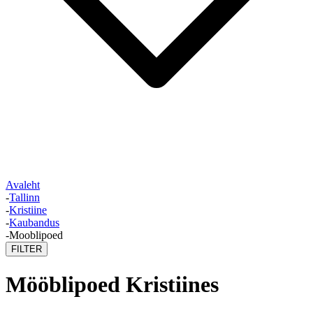
Avaleht
-
Tallinn
-
Kristiine
-
Kaubandus
-
Mooblipoed
FILTER
Mööblipoed Kristiines