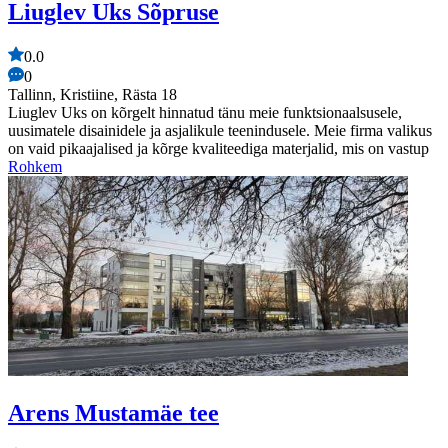
Liuglev Uks Sõpruse
0.0
0
Tallinn, Kristiine, Rästa 18
Liuglev Uks on kõrgelt hinnatud tänu meie funktsionaalsusele,
uusimatele disainidele ja asjalikule teenindusele. Meie firma valikus
on vaid pikaajalised ja kõrge kvaliteediga materjalid, mis on vastup
Rohkem
Arens Mustamäe tee