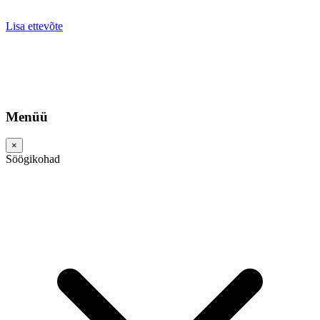
Lisa ettevõte
Menüü
×
Söögikohad