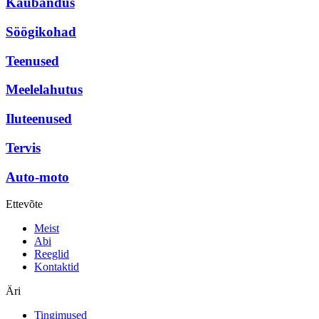
Kaubandus
Söögikohad
Teenused
Meelelahutus
Iluteenused
Tervis
Auto-moto
Ettevõte
Meist
Abi
Reeglid
Kontaktid
Äri
Tingimused