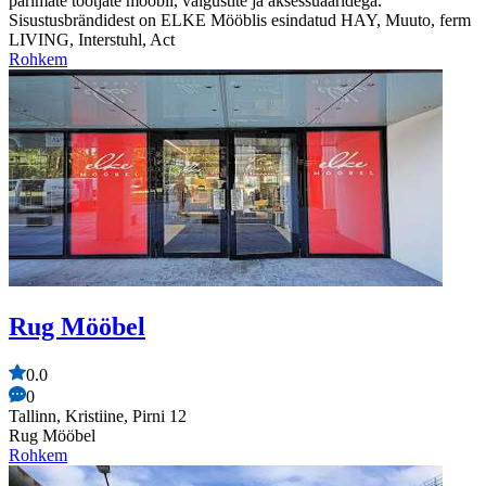
parimate tootjate mööbli, valgustite ja aksessuaaridega.
Sisustusbrändidest on ELKE Mööblis esindatud HAY, Muuto, ferm
LIVING, Interstuhl, Act
Rohkem
Rug Mööbel
0.0
0
Tallinn, Kristiine, Pirni 12
Rug Mööbel
Rohkem