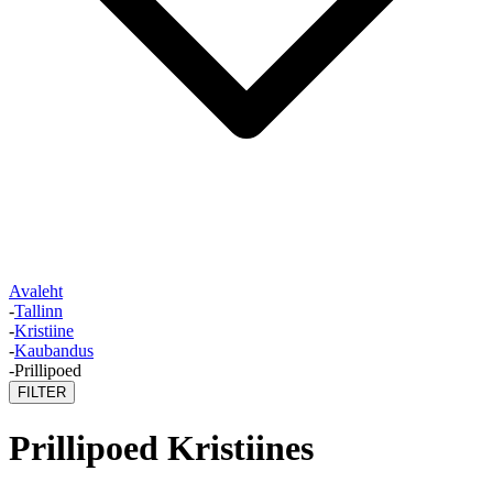
Avaleht
-
Tallinn
-
Kristiine
-
Kaubandus
-
Prillipoed
FILTER
Prillipoed Kristiines