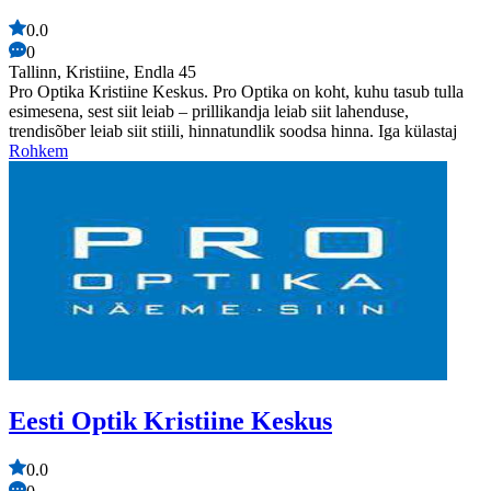
0.0
0
Tallinn, Kristiine, Endla 45
Pro Optika Kristiine Keskus. Pro Optika on koht, kuhu tasub tulla
esimesena, sest siit leiab – prillikandja leiab siit lahenduse,
trendisõber leiab siit stiili, hinnatundlik soodsa hinna. Iga külastaj
Rohkem
Eesti Optik Kristiine Keskus
0.0