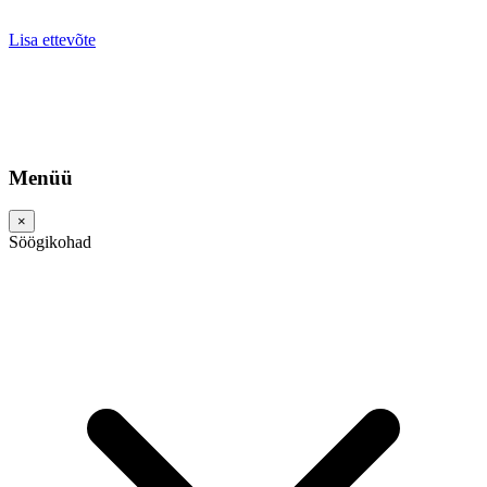
Lisa ettevõte
Menüü
×
Söögikohad