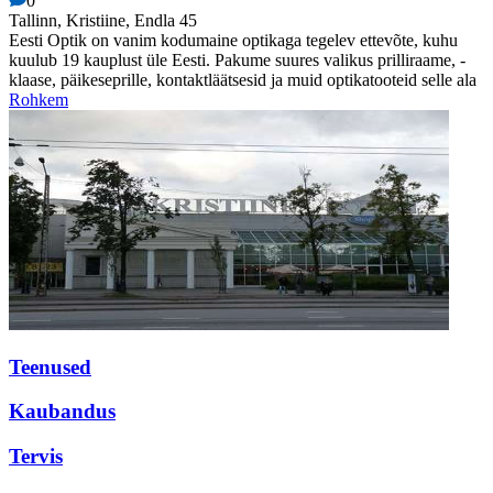
0
Tallinn, Kristiine, Endla 45
Eesti Optik on vanim kodumaine optikaga tegelev ettevõte, kuhu
kuulub 19 kauplust üle Eesti. Pakume suures valikus prilliraame, -
klaase, päikeseprille, kontaktläätsesid ja muid optikatooteid selle ala
Rohkem
Teenused
Kaubandus
Tervis