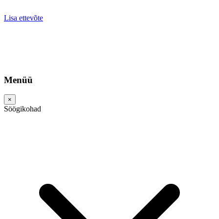
Lisa ettevõte
Menüü
×
Söögikohad