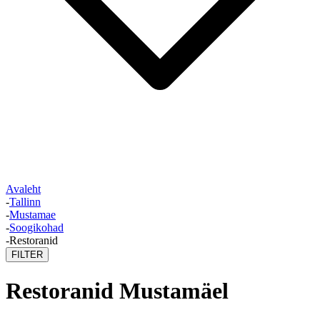
Avaleht
-
Tallinn
-
Mustamae
-
Soogikohad
-
Restoranid
FILTER
Restoranid Mustamäel