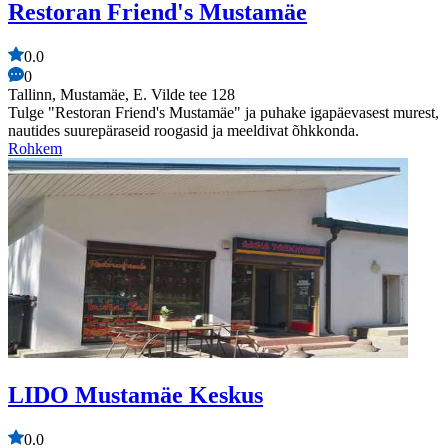
Restoran Friend's Mustamäe
0.0
0
Tallinn, Mustamäe, E. Vilde tee 128
Tulge "Restoran Friend's Mustamäe" ja puhake igapäevasest murest,
nautides suurepäraseid roogasid ja meeldivat õhkkonda.
Rohkem
LIDO Mustamäe Keskus
0.0