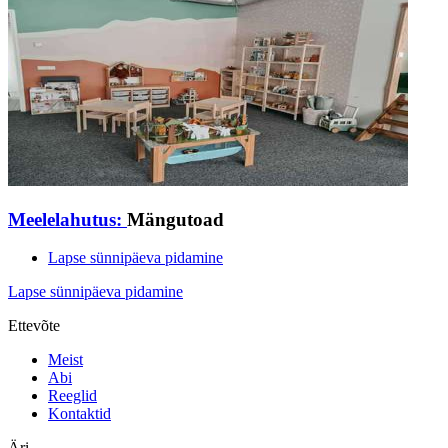
Meelelahutus:
Mängutoad
Lapse sünnipäeva pidamine
Lapse sünnipäeva pidamine
Ettevõte
Meist
Abi
Reeglid
Kontaktid
Äri