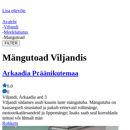
Lisa ettevõte
Avaleht
-
Viljandi
-
Meelelahutus
-
Mangutoad
FILTER
Mängutoad Viljandis
Arkaadia Präänikutemaa
0.0
0
Viljandi, Arkaadia aed 3
Viljandi südames asub kaunis laste mängutuba. Mängutuba on
kaasaegselt sisustatud ja pakub erinevaid rollimänge,
motoorikaülesandeid ja õppemänge; lisaks saab seal korraldada
üritusi või lihtsalt män
Rohkem