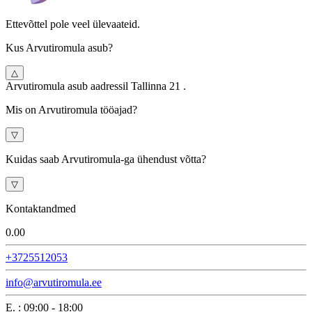
Ettevõttel pole veel ülevaateid.
Kus Arvutiromula asub?
△
Arvutiromula asub aadressil Tallinna 21 .
Mis on Arvutiromula tööajad?
▽
Kuidas saab Arvutiromula-ga ühendust võtta?
▽
Kontaktandmed
0.0
0
+3725512053
info@arvutiromula.ee
E.
:
09:00 - 18:00