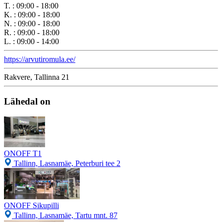
T.
:
09:00 - 18:00
K.
:
09:00 - 18:00
N.
:
09:00 - 18:00
R.
:
09:00 - 18:00
L.
:
09:00 - 14:00
https://arvutiromula.ee/
Rakvere, Tallinna 21
Lähedal on
ONOFF T1
Tallinn, Lasnamäe, Peterburi tee 2
ONOFF Sikupilli
Tallinn, Lasnamäe, Tartu mnt. 87