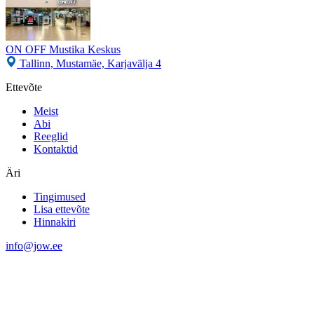
ON OFF Mustika Keskus
Tallinn, Mustamäe, Karjavälja 4
Ettevõte
Meist
Abi
Reeglid
Kontaktid
Äri
Tingimused
Lisa ettevõte
Hinnakiri
info@jow.ee