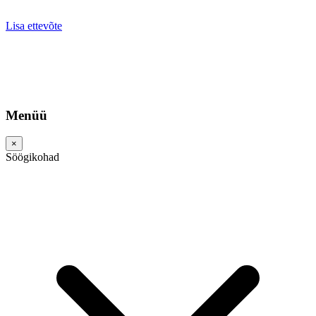
Lisa ettevõte
Menüü
×
Söögikohad