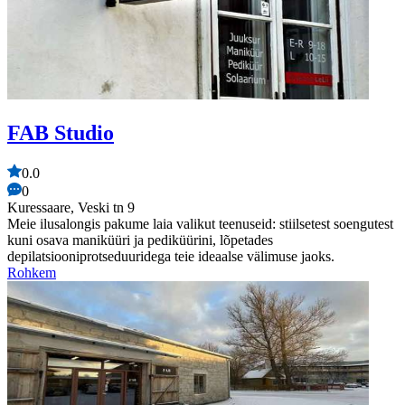
FAB Studio
0.0
0
Kuressaare, Veski tn 9
Meie ilusalongis pakume laia valikut teenuseid: stiilsetest soengutest
kuni osava maniküüri ja pediküürini, lõpetades
depilatsiooniprotseduuridega teie ideaalse välimuse jaoks.
Rohkem