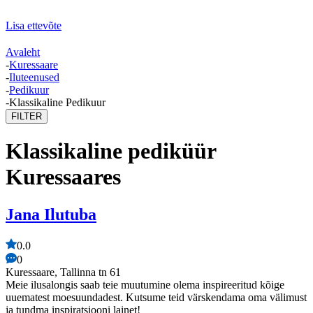
Lisa ettevõte
Avaleht
-
Kuressaare
-
Iluteenused
-
Pedikuur
-
Klassikaline Pedikuur
FILTER
Klassikaline pediküür
Kuressaares
Jana Ilutuba
0.0
0
Kuressaare, Tallinna tn 61
Meie ilusalongis saab teie muutumine olema inspireeritud kõige
uuematest moesuundadest. Kutsume teid värskendama oma välimust
ja tundma inspiratsiooni lainet!