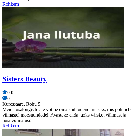
Rohkem
Sisters Beauty
0.0
0
Kuressaare, Rohu 5
Meie ilusalongis leiate võtme oma stiili uuendamiseks, mis põhineb
viimastel moesuundadel. Avastage enda jaoks värsket välimust ja
uusi võimalusi!
Rohkem