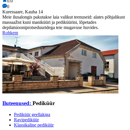
0.0
0
Kuressaare, Kauba 14
Meie ilusalongis pakutakse laia valikut teenuseid: alates põhjalikust
massaažist kuni maniküüri ja pediküürini, lõpetades
depilatsiooniprotseduuridega teie mugavuse huvides.
Rohkem
Iluteenused:
Pediküür
Pediküür geellakiga
Ravipediküür
Klassikaline pediküür