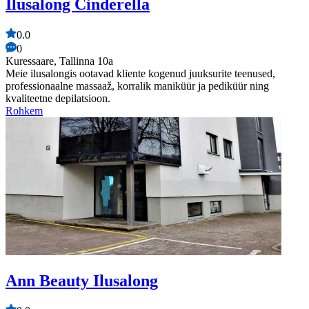
Ilusalong Cinderella
0.0
0
Kuressaare, Tallinna 10a
Meie ilusalongis ootavad kliente kogenud juuksurite teenused,
professionaalne massaaž, korralik maniküür ja pediküür ning
kvaliteetne depilatsioon.
Rohkem
Ann Beauty Ilusalong