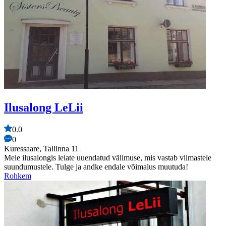
Ilusalong LeLii
0.0
0
Kuressaare, Tallinna 11
Meie ilusalongis leiate uuendatud välimuse, mis vastab viimastele
suundumustele. Tulge ja andke endale võimalus muutuda!
Rohkem