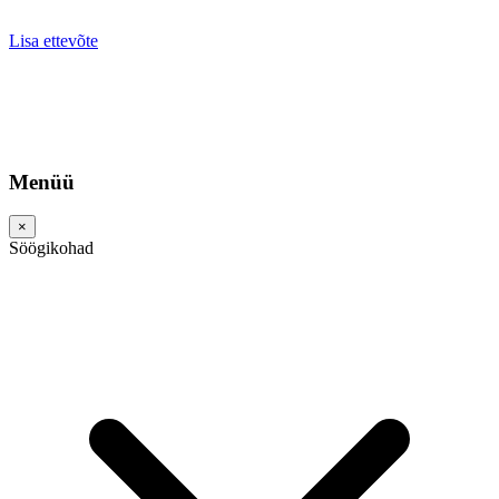
Lisa ettevõte
Menüü
×
Söögikohad