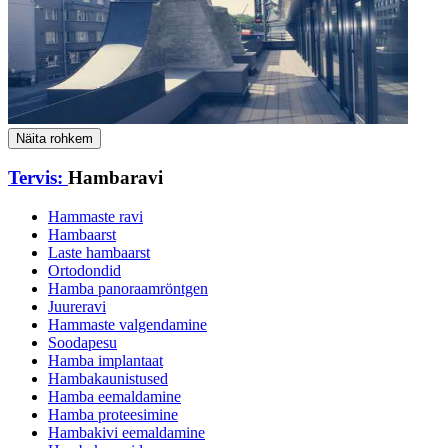
Näita rohkem
Tervis:
Hambaravi
Hammaste ravi
Hambaarst
Laste hambaarst
Ortodondid
Hamba panoraamröntgen
Juureravi
Hammaste valgendamine
Soodapesu
Hamba implantaat
Hambakaunistused
Hamba eemaldamine
Hamba proteesimine
Hambakivi eemaldamine