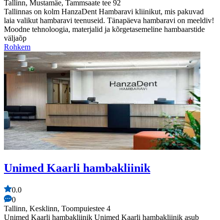
Tallinn, Mustamäe, Tammsaate tee 92
Tallinnas on kolm HanzaDent Hambaravi kliinikut, mis pakuvad
laia valikut hambaravi teenuseid. Tänapäeva hambaravi on meeldiv!
Moodne tehnoloogia, materjalid ja kõrgetasemeline hambaarstide
väljaõp
Rohkem
Unimed Kaarli hambakliinik
0.0
0
Tallinn, Kesklinn, Toompuiestee 4
Unimed Kaarli hambakliinik Unimed Kaarli hambakliinik asub