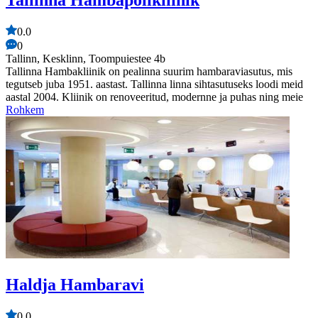
0.0
0
Tallinn, Kesklinn, Toompuiestee 4b
Tallinna Hambakliinik on pealinna suurim hambaraviasutus, mis
tegutseb juba 1951. aastast. Tallinna linna sihtasutuseks loodi meid
aastal 2004. Kliinik on renoveeritud, modernne ja puhas ning meie
Rohkem
Haldja Hambaravi
0.0