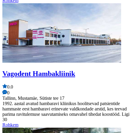
Rohkem
Vagodent Hambakliinik
0.0
0
Tallinn, Mustamäe, Sütiste tee 17
1992. aastal avatud hambaravi kliinikus hoolitsevad patsientide
hammaste eest hambaravi erinevate valdkondade arstid, kes teevad
parima ravitulemuse saavutamiseks omavahel tihedat koostööd. Ligi
30
Rohkem