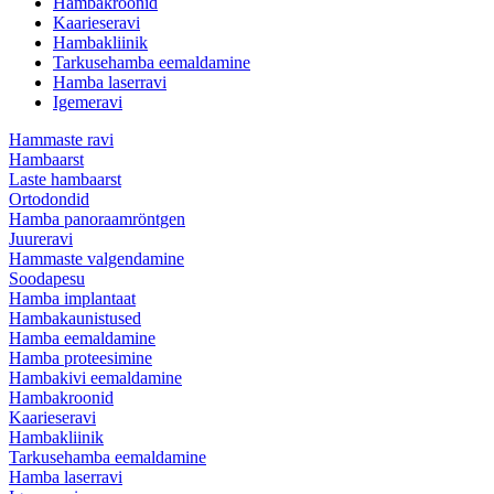
Hambakroonid
Kaarieseravi
Hambakliinik
Tarkusehamba eemaldamine
Hamba laserravi
Igemeravi
Hammaste ravi
Hambaarst
Laste hambaarst
Ortodondid
Hamba panoraamröntgen
Juureravi
Hammaste valgendamine
Soodapesu
Hamba implantaat
Hambakaunistused
Hamba eemaldamine
Hamba proteesimine
Hambakivi eemaldamine
Hambakroonid
Kaarieseravi
Hambakliinik
Tarkusehamba eemaldamine
Hamba laserravi