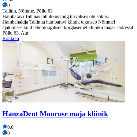
0
Tallinn, Nõmme, Põllu 63
Hambaravi Tallinas rahulikus ning turvalises õhustikus.
Hambahaldja Tallinna hambaravi kliinik tegutseb Nõmmel
ajaloolises kuid tehnoloogiliselt kõrgtasemel kliiniku majas aadressil
Põllu 63. Aut
Rohkem
HanzaDent Mauruse maja kliinik
0.0
0