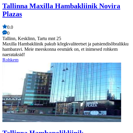
Tallinna Maxilla Hambakliinik Novira
Plazas
0.0
0
Tallinn, Kesklinn, Tartu mnt 25
Maxilla Hambakliinik pakub kõrgkvaliteetset ja patsiendisõbralikku
hambaravi. Meie meeskonna eesmärk on, et inimesed rohkem
naerataksid!
Rohkem
Tallinna Hambapolikliinik