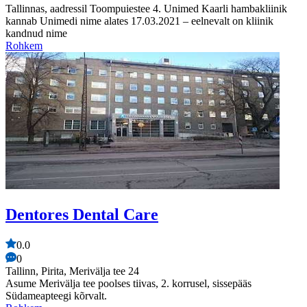
Tallinnas, aadressil Toompuiestee 4. Unimed Kaarli hambakliinik
kannab Unimedi nime alates 17.03.2021 – eelnevalt on kliinik
kandnud nime
Rohkem
Dentores Dental Care
0.0
0
Tallinn, Pirita, Merivälja tee 24
Asume Merivälja tee poolses tiivas, 2. korrusel, sissepääs
Südameapteegi kõrvalt.