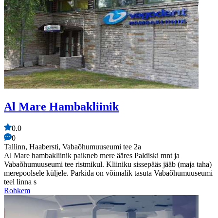
Al Mare Hambakliinik
0.0
0
Tallinn, Haabersti, Vabaõhumuuseumi tee 2a
Al Mare hambakliinik paikneb mere ääres Paldiski mnt ja
Vabaõhumuuseumi tee ristmikul. Kliiniku sissepääs jääb (maja taha)
merepoolsele küljele. Parkida on võimalik tasuta Vabaõhumuuseumi
teel linna s
Rohkem