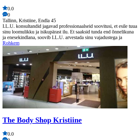
0.0
0
Tallinn, Kristiine, Endla 45
I.L.U. konsultandid jagavad professionaalseid soovitusi, et esile tuua
sinu loomulikku ja isikupärast ilu. Et saaksid tunda end õnnelikuna
ja enesekindlana, soovib I.L.U. arvestada sinu vajadustega ja
Rohkem
The Body Shop Kristiine
0.0