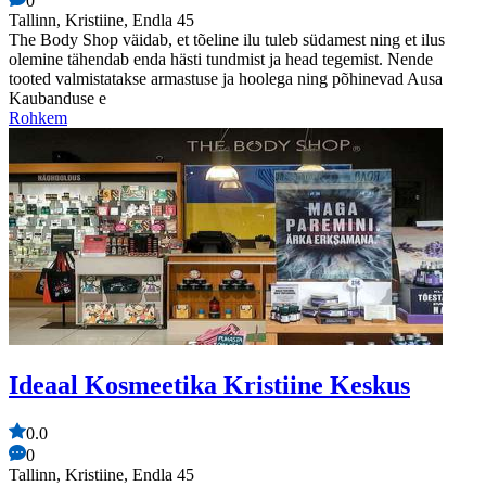
0
Tallinn, Kristiine, Endla 45
The Body Shop väidab, et tõeline ilu tuleb südamest ning et ilus
olemine tähendab enda hästi tundmist ja head tegemist. Nende
tooted valmistatakse armastuse ja hoolega ning põhinevad Ausa
Kaubanduse e
Rohkem
Ideaal Kosmeetika Kristiine Keskus
0.0
0
Tallinn, Kristiine, Endla 45