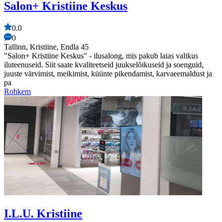
Salon+ Kristiine Keskus
0.0
0
Tallinn, Kristiine, Endla 45
"Salon+ Kristiine Keskus" - ilusalong, mis pakub laias valikus
iluteenuseid. Siit saate kvaliteetseid juukselõikuseid ja soenguid,
juuste värvimist, meikimist, küünte pikendamist, karvaeemaldust ja
pa
Rohkem
I.L.U. Kristiine