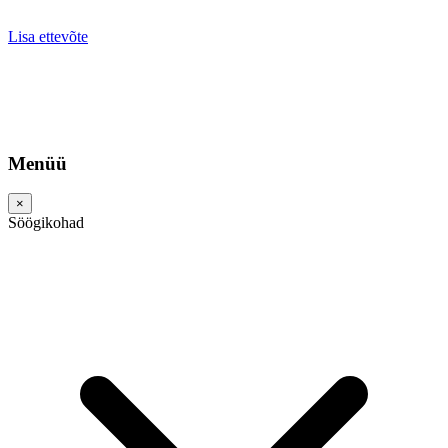
Lisa ettevõte
Menüü
×
Söögikohad