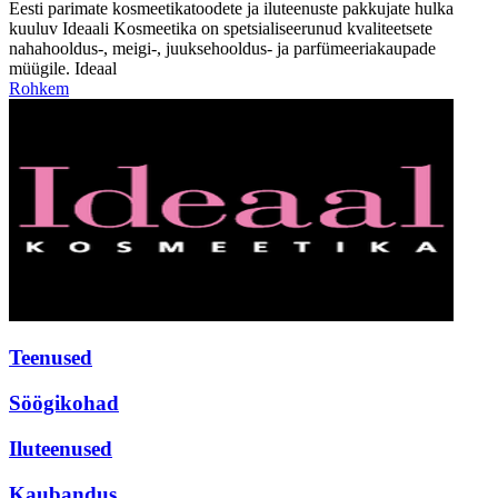
Eesti parimate kosmeetikatoodete ja iluteenuste pakkujate hulka
kuuluv Ideaali Kosmeetika on spetsialiseerunud kvaliteetsete
nahahooldus-, meigi-, juuksehooldus- ja parfümeeriakaupade
müügile. Ideaal
Rohkem
Teenused
Söögikohad
Iluteenused
Kaubandus